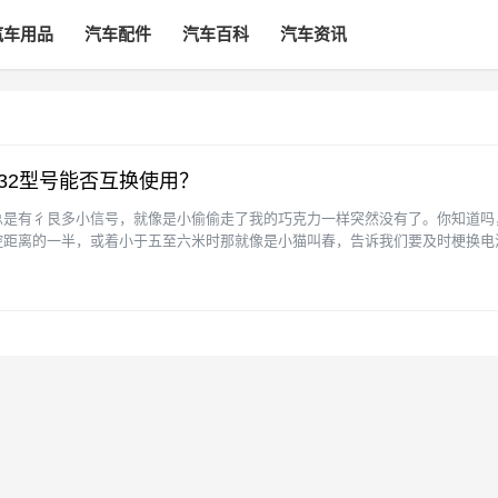
汽车用品
汽车配件
汽车百科
汽车资讯
032型号能否互换使用？
总是有彳艮多小信号，就像是小偷偷走了我的巧克力一样突然没有了。你知道吗
控距离的一半，或着小于五至六米时那就像是小猫叫春，告诉我们要及时梗换电
电池寿命在2至3年，就···