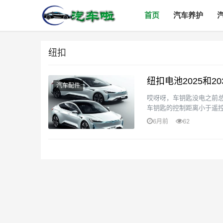
首页
汽车养护
纽扣
纽扣电池2025和2
汽车配件
哎呀呀，车钥匙没电之前
车钥匙的控制距离小于遥
啦！如guo没有液晶屏的，
6月前
62