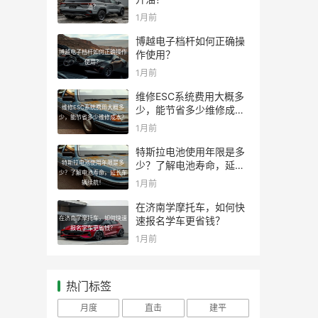
油？
1月前
博越电子档杆如何正确操
博越电子档杆如何正确操作
作使用？
使用？
1月前
维修ESC系统费用大概多
维修ESC系统费用大概多
少，能节省多少维修成
少，能节省多少维修成本？
本？
1月前
特斯拉电池使用年限是多
特斯拉电池使用年限是多
少？了解电池寿命，延长
少？了解电池寿命，延长车
车辆续航！
1月前
辆续航！
在济南学摩托车，如何快
在济南学摩托车，如何快速
速报名学车更省钱？
报名学车更省钱？
1月前
热门标签
月度
直击
建平