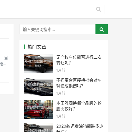
热门文章
无产权车位能否进行二次
， 当
无产权车位能否进行二次转
转让呢？
池
让呢？
1月前
不捏离合直接换挡会对车
不捏离合直接换挡会对车辆
辆造成损伤吗？
造成损伤吗？
1月前
本田雅阁换哪个品牌的轮
本田雅阁换哪个品牌的轮胎
胎比较好？
比较好？
1月前
2020款迈腾油箱能装多少
2020款迈腾油箱能装多少升
升油？