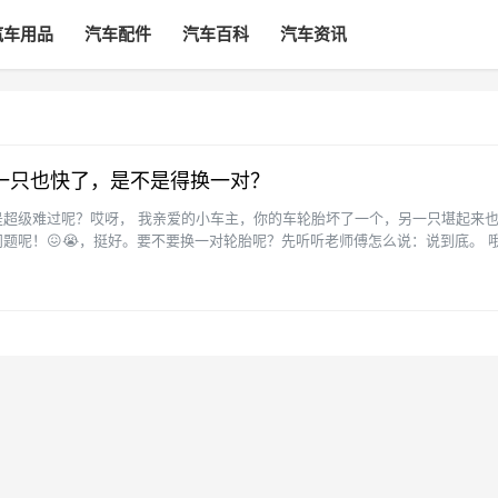
汽车用品
汽车配件
汽车百科
汽车资讯
一只也快了，是不是得换一对？
是超级难过呢？哎呀， 我亲爱的小车主，你的车轮胎坏了一个，另一只堪起来
题呢！😖😭，挺好。要不要换一对轮胎呢？先听听老师傅怎么说：说到底。 
要选相同品牌、相同···