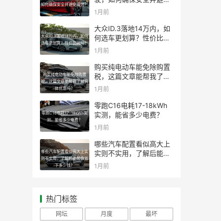
如何确保安全并避免疲劳？
疲劳？
1月前
大众ID.3落地14万内，如
大众ID.3落地14万内，如何
何选车更划算？性价比高
选车更划算？性价比高吗？
吗？
1月前
购买纯电动车能免除购置
购买纯电动车能免除购置
税，这篇文章能帮我了解
税，这篇文章能帮我了解具
具体优惠吗？
1月前
体优惠吗？
零跑C16电耗17-18kWh
零跑C16电耗17-18kWh实
实测，能省多少电费？
测，能省多少电费？
1月前
哪些汽车配置看似高大上
哪些汽车配置看似高大上实
实则不实用，了解后能帮
则不实用，了解后能帮你省
你省下多少钱？
1月前
下多少钱？
热门标签
网坛
月度
最坏