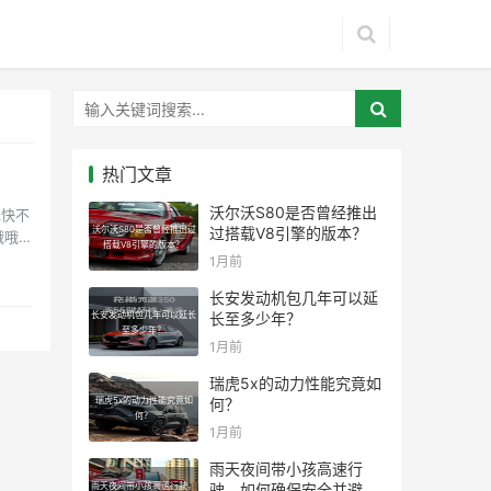
热门文章
沃尔沃S80是否曾经推出
也快不
沃尔沃S80是否曾经推出过
过搭载V8引擎的版本？
哦哦，
搭载V8引擎的版本？
1月前
长安发动机包几年可以延
长安发动机包几年可以延长
长至多少年？
至多少年？
1月前
瑞虎5x的动力性能究竟如
瑞虎5x的动力性能究竟如
何？
何？
1月前
雨天夜间带小孩高速行
雨天夜间带小孩高速行驶，
驶，如何确保安全并避免