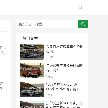
热门文章
东风日产轩逸尊享性价比
节气
东风日产轩逸尊享性价比如
如何？
”洗完
何？
1月前
二级保养应该多长时间进
二级保养应该多长时间进行
行一次？
一次？
1月前
问题，
15万内捷途X70L七座
动机
15万内捷途X70L七座SUV
SUV性价比如何，能省下
性价比如何，能省下多少
多少钱？
1月前
钱？
沃尔沃全新S60车身尺寸
沃尔沃全新S60车身尺寸和
和空间表现如何，能带来