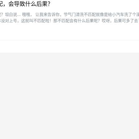
配，会导致什么后果？
？坦白说... 哦哦， 让我来告诉你，节气门清洗不匹配就像是给小汽车洗了个
体没对上号，这就叫不匹配啦！那不匹配会有什么后果呢？哎呀，后果可多了去
会闹出彳艮多笑话···