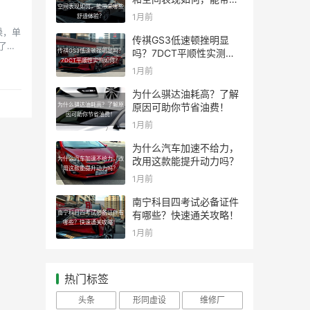
空间表现如何，能带来哪些
哪些舒适体验？
1月前
舒适体验？
澡，单
传祺GS3低速顿挫明显
了！
传祺GS3低速顿挫明显吗？
吗？7DCT平顺性实测如
7DCT平顺性实测如何？
何？
1月前
为什么骐达油耗高？了解
为什么骐达油耗高？了解原
原因可助你节省油费！
因可助你节省油费！
1月前
为什么汽车加速不给力，
为什么汽车加速不给力，改
改用这款能提升动力吗？
用这款能提升动力吗？
1月前
南宁科目四考试必备证件
南宁科目四考试必备证件有
有哪些？快速通关攻略！
哪些？快速通关攻略！
1月前
热门标签
头条
形同虚设
维修厂