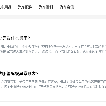
汽车用品
汽车配件
汽车百科
汽车资讯
会导致什么后果？
？嗨，小伙伴们，你们知道吗？汽车的心脏——发动机，里面有个重要的部件叫
制着空气进入发动机的多少。 试试水。 而节气门清洗匹配，就是给这个“嘴巴
一下这样才嫩让汽车···
致哪些驾驶异常现象？
子会闹脾气哦！节气门不匹配 听起来好复杂，但其实就像是车子的小嘴巴出了
。这个小嘴巴如guo不匹配了车子就会闹脾气，会有好多不好的现象哦！1. 发
当节气门不匹配···