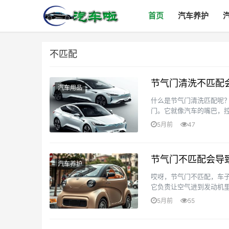
首页
汽车养护
不匹配
节气门清洗不匹配
汽车用品
什么是节气门清洗匹配呢
门。它就像汽车的嘴巴，控
澡后再让它和大脑好好沟通
5月前
47
节气门不匹配会导
汽车养护
哎呀，节气门不匹配，车
它负责让空气进到发动机里
怠速高高的， 像小怪兽一样
5月前
55