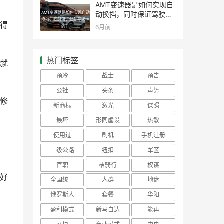
AMT变速器是如何实现自
AMT变速器是如何实现自动
动换挡，同时保证驾驶平
换挡，同时保证驾驶平顺性
顺性的？
得
6月前
的？
热门标签
就
预冷
战士
预告
公社
头条
声势
修
新商标
激光
谍照
最坏
形同虚设
热敏
使用过
刷机
手机注册
选
二级公路
纽扣
军区
官职
桔骑行
权谋
好
全国统一
人群
地盘
俄罗斯人
套餐
华阳
盈利模式
新马自达
能再