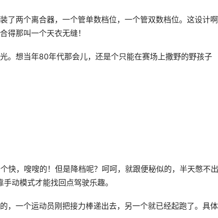
装了两个离合器，一个管单数档位，一个管双数档位。这设计啊
合得那叫一个天衣无缝！
光。想当年80年代那会儿，还是个只能在赛场上撒野的野孩子
一个快，嗖嗖的！但是降档呢？呵呵，就跟便秘似的，半天憋不
靠手动模式才能找回点驾驶乐趣。
的，一个运动员刚把接力棒递出去，另一个就已经起跑了。具体