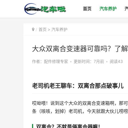
首页
汽车养护
首页
>
汽车养护
大众双离合变速器可靠吗？了解
作者：配件修理专家
•
更新时间：7月前
•
阅读43
老司机老王聊车：双离合那点破事儿
哎呦喂！说到这个大众的双离合变速箱啊，那可
条（咳咳，划掉）老司机，今天就跟大伙儿唠唠
双离合？不就是俩离合器嘛！