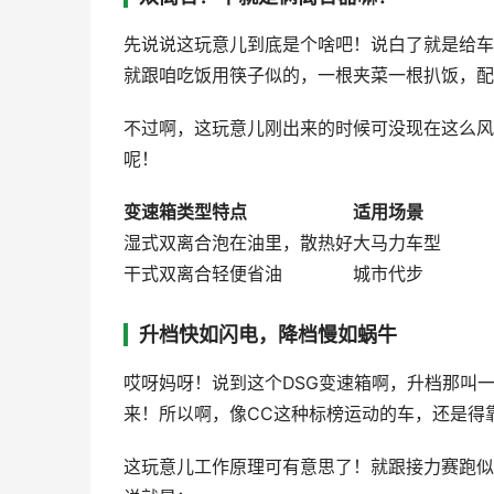
先说说这玩意儿到底是个啥吧！说白了就是给车
就跟咱吃饭用筷子似的，一根夹菜一根扒饭，配
不过啊，这玩意儿刚出来的时候可没现在这么风
呢！
变速箱类型
特点
适用场景
湿式双离合
泡在油里，散热好
大马力车型
干式双离合
轻便省油
城市代步
升档快如闪电，降档慢如蜗牛
哎呀妈呀！说到这个DSG变速箱啊，升档那叫
来！所以啊，像CC这种标榜运动的车，还是得
这玩意儿工作原理可有意思了！就跟接力赛跑似