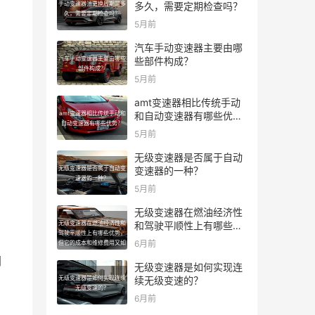
手动变速器油更换周期是多
多久，需要定期检查吗？
久，需要定期检查吗？
5月前
汽车手动变速器主要由哪
汽车手动变速器主要由哪些
些部件构成？
部件构成？
5月前
amt变速器相比传统手动
amt变速器相比传统手动和
和自动变速器有哪些优
自动变速器有哪些优势？
势？
5月前
无级变速器是否属于自动
无级变速器是否属于自动变
变速器的一种？
速器的一种？
5月前
无级变速器在燃油经济性
无级变速器在燃油经济性和
和驾驶平顺性上有哪些优
驾驶平顺性上有哪些优势，
势，但它的成本和维修费
6月前
但它的成本和维修费用又如
用又如何呢？
何呢？
间
无级变速器是如何实现连
无级变速器是如何实现连续
续无级变速的？
无级变速的？
6月前