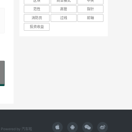
区块
商业模式
中央
范性
高管
指针
消防员
过线
前轴
投资收益
»
Powered by
汽车啦