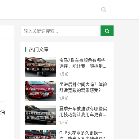
热门文章
宝马7系车身颜色有哪些
宝马7系车身颜色有哪些选
选择，能让我一眼挑到心
择，能让我一眼挑到心仪
仪的？？
1月前
的？？
坐进后排空间大吗？体验
坐进后排空间大吗？体验舒
舒适宽敞的驾乘感受？
适宽敞的驾乘感受？
1月前
夏季开车蒙迪欧有哪些实
油
夏季开车蒙迪欧有哪些实用
用技巧能让我用车更省
技巧能让我用车更省心？
心？
1月前
GL8火花塞多久更换一
GL8火花塞多久更换一次，
次，能省下多少维修费？