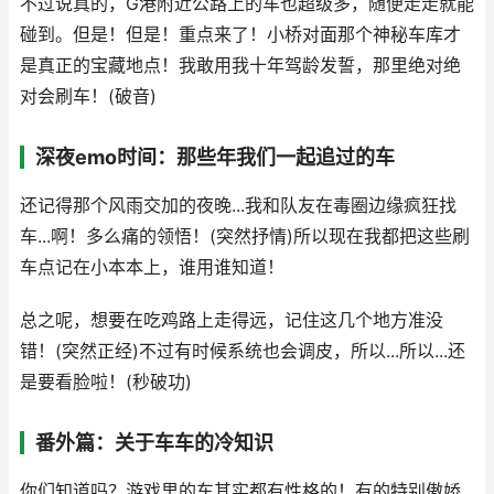
不过说真的，G港附近公路上的车也超级多，随便走走就能
碰到。但是！但是！重点来了！小桥对面那个神秘车库才
是真正的宝藏地点！我敢用我十年驾龄发誓，那里绝对绝
对会刷车！(破音)
深夜emo时间：那些年我们一起追过的车
还记得那个风雨交加的夜晚...我和队友在毒圈边缘疯狂找
车...啊！多么痛的领悟！(突然抒情)所以现在我都把这些刷
车点记在小本本上，谁用谁知道！
总之呢，想要在吃鸡路上走得远，记住这几个地方准没
错！(突然正经)不过有时候系统也会调皮，所以...所以...还
是要看脸啦！(秒破功)
番外篇：关于车车的冷知识
你们知道吗？游戏里的车其实都有性格的！有的特别傲娇