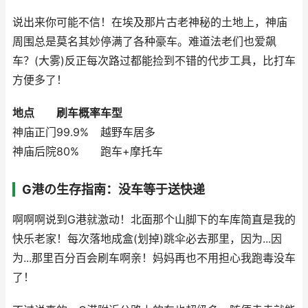
说出来你可能不信！在埃及那片古老神秘的土地上，神庙
周围总是莫名其妙停满了各种豪车。难道法老们也爱飙
车？(大雾)反正每次路过都能捡到不错的代步工具，比打车
方便多了！
地点
刷车概率
车型
神庙正门
99.9%
越野车居多
神庙后院
80%
跑车+摩托车
G港の生存指南：没车等于送快递
啊啊啊说到G港就激动！北面那个山脚下的车库简直是我的
快乐老家！每次落地成盒(划掉)跳伞必去那里，因为...因
为...那里百分百会刷车啊亲！妈妈再也不用担心我跑毒没车
了！