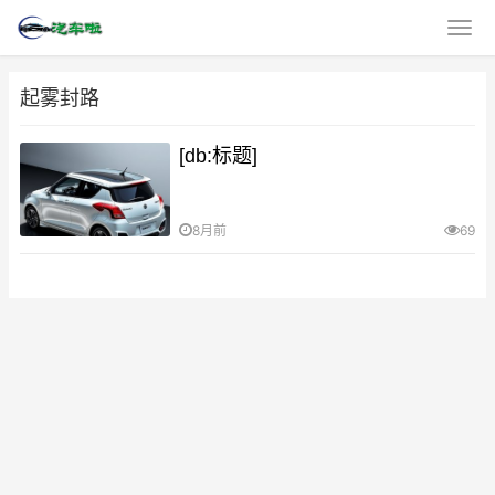
起雾封路
[db:标题]
8月前
69