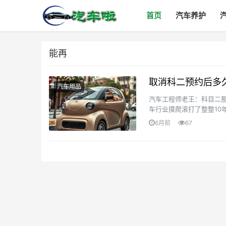
首页
汽车养护
能再
取消科二预约后多
汽车用品
汽车工程师老王：科目二
车行业摸爬滚打了整整10
目二考试。约考？取消？随
6月前
67