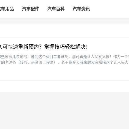
汽车用品
汽车配件
汽车百科
汽车资讯
久可快速重新预约？掌握技巧轻松解决！
那些破事儿哎呦喂！说到这个科目二考试啊，那可真是让人又爱又恨！作为一个
年的老油条（咳咳，是资深工程师），老王我今天就来跟大家唠唠这个让人头大
你便！听说最近很多小伙···