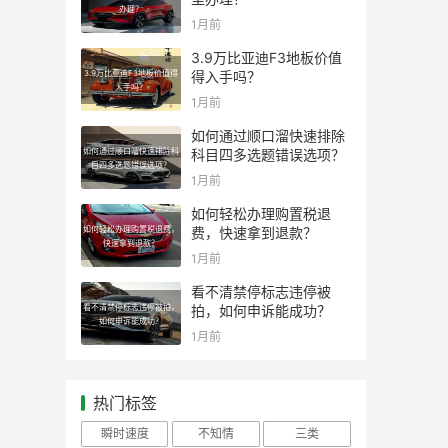
办理？
1月前
3.9万比亚迪F3地板价值
3.9万比亚迪F3地板价值得
得入手吗？
入手吗？
1月前
如何通过顺口溜快速排除
如何通过顺口溜快速排除科
科目四多选题错误选项？
目四多选题错误选项？
1月前
如何轻松办理购置税退
如何轻松办理购置税退费，
费，快速拿到退款？
快速拿到退款？
1月前
看不清禁停标志违停被
看不清禁停标志违停被拍，
拍，如何申诉能成功？
如何申诉能成功？
1月前
热门标签
瞬时速度
不知情
三类