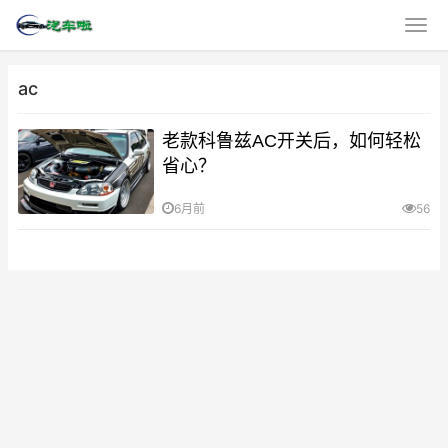
ac
老款科鲁兹AC开关后，如何轻松
省心？
6月前
56