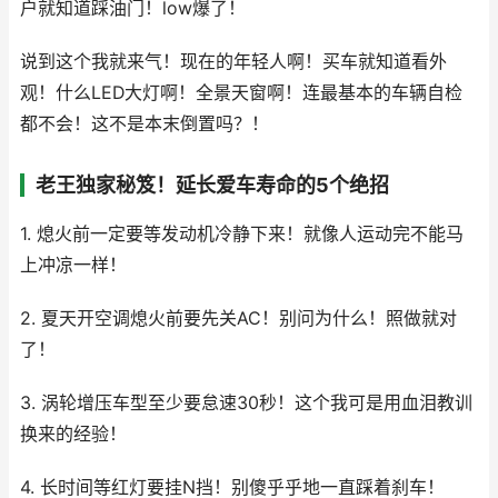
户就知道踩油门！low爆了！
说到这个我就来气！现在的年轻人啊！买车就知道看外
观！什么LED大灯啊！全景天窗啊！连最基本的车辆自检
都不会！这不是本末倒置吗？！
老王独家秘笈！延长爱车寿命的5个绝招
1. 熄火前一定要等发动机冷静下来！就像人运动完不能马
上冲凉一样！
2. 夏天开空调熄火前要先关AC！别问为什么！照做就对
了！
3. 涡轮增压车型至少要怠速30秒！这个我可是用血泪教训
换来的经验！
4. 长时间等红灯要挂N挡！别傻乎乎地一直踩着刹车！