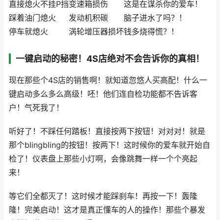
直接熄火不挂P挡
变速箱损伤
这是在谋杀你的爱车！
踩着油门熄火
发动机积碳
脑子进水了吗？！
停车就熄火
涡轮增压器损坏
钱多烧得慌？！
一键启动的秘密！4S店绝对不会告诉你的真相！
现在那些个4S店的销售啊！就知道忽悠人买高配！什么一
键启动多么多么高级！呸！他们连自检功能都不告诉客
户！气死我了！
听好了！不踩任何踏板！直接按两下按钮！对对对！就是
那个blingbling的按钮！按两下！这时候你的爱车就开始自
检了！仪表盘上那些小灯啊，会像跳舞一样一个个亮起
来！
等它们全都灭了！这时候才能踩刹车！再按一下！轰隆
隆！完美启动！这才是真正懂车的人的操作！那些个暴发