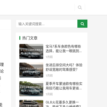
热门文章
宝马7系车身颜色有哪些
宝马7系车身颜色有哪些选
选择，能让我一眼挑到心
择，能让我一眼挑到心仪
仪的？？
1月前
的？？
理
坐进后排空间大吗？体验
坐进后排空间大吗？体验舒
舒适宽敞的驾乘感受？
论
适宽敞的驾乘感受？
1月前
共
夏季开车蒙迪欧有哪些实
能
夏季开车蒙迪欧有哪些实用
用技巧能让我用车更省
我
技巧能让我用车更省心？
心？
1月前
，
GL8火花塞多久更换一
能
GL8火花塞多久更换一次，
次，能省下多少维修费？