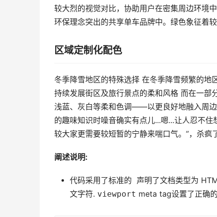
较大烈的视觉对比，协助用户在密集周边环境中
环保理念突出的共享单车品牌中。绿色象征着较
区域定制化配色
冬季降雪地区的特殊选择 在冬季降雪频繁的地
持续发展街区及旅行景点的柔和风格 而在一部
浅蓝、灰白等柔和色调——以更良好地融入周边环
的趣味知识时噪音确实有点儿...嗯...让人忍
较大家更需要较短暂的宁静来喘口气。”，杀疯
阐述说明:
代码采用了标准的
声明了文档类型为 HTML
文字符.
viewport
meta tag设置了正