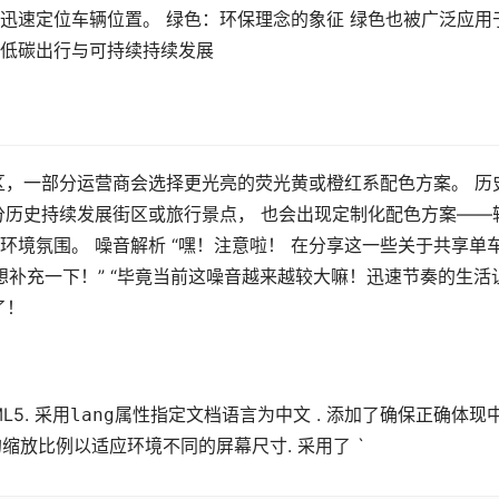
迅速定位车辆位置。 绿色：环保理念的象征 绿色也被广泛应用
低碳出行与可持续持续发展
区，一部分运营商会选择更光亮的荧光黄或橙红系配色方案。 历
分历史持续发展街区或旅行景点， 也会出现定制化配色方案——
境氛围。 噪音解析 “嘿！注意啦！ 在分享这一些关于共享单
不住想补充一下！” “毕竟当前这噪音越来越较大嘛！迅速节奏的生活
了！
5. 采用
lang
属性指定文档语言为中文 . 添加了
确保正确体现
确的缩放比例以适应环境不同的屏幕尺寸. 采用了 `