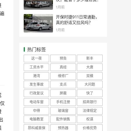
能省下多少维修费？
进
1月前
遍
开保时捷911日常通勤，
开保时捷911日常通勤，真
真的舒适又拉风吗？
的舒适又拉风吗？
1月前
热门标签
这一夜
预告
新丰
工资水平
真经
大唐
港湾
维修厂
双模
发生事故
支点
大问题
行政复议
屏蔽
快了
或
电动车窗
手机注册
招商银行
仅
中得
玻璃窗
法律规定
橙
出
电脑教室
配件销售
权谋
强
昂科威首保
预热器
价格优势