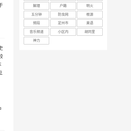
于
解理
户籍
明火
五分钟
防虫网
根源
频段
定州市
美语
音乐频道
小区内
胡同里
神力
史
较
车
让
中