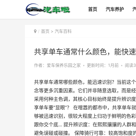
首页
汽车养护
首页
>
汽车百科
共享单车通常什么颜色，能快速
作者：爱车保养乐园之家
•
更新时间：1月前
•
阅读3
共享单车通常哪些颜色，能迅速识别？当前这个
念等更多沉重因素。它们并非随意选取，而是经
采用何种主色调，其核心目标始终是提升辨识度
享单车要“显眼”？ 在喧嚣的都市中，共享单
够被迅速识别，很较大程度上归功于鲜明的色彩
跟你交个底... 提升辨识度：在熙熙攘攘的人
避免误碰或碰撞。 保障骑行可靠：较高饱和度