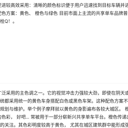
促进较高效采用：清晰的颜色标识便于用户迅速找到目标车辆并
配色方案：黄色、 橙色与绿色 目前市面上主流的共享单车品牌普
栓Q！。
广泛采用的主色调之一。它的视觉冲击力强较大劲，即使在阴天
统都采用统一的黄色车身搭配白色或黑色车架。这种配色方案不
规划与维护。举个例子摩拜就以黄色的身影遍布各较大城区。 
色彩， 好吧... 常被用于一部分崭新兴共享单车平台。橙色传递
的关注。其色彩明度较高于黄色， 尤其在城区建筑群中能形成