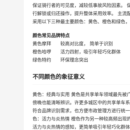
保证骑行者的可见度，减较低事故风险因素。 
行解锁或归还操作，提升整体采用效率。 主流
采用以下三种最主要颜色：黄色、橙色和绿色，
颜色
常见品牌
特点
黄色
摩拜
较高对比度， 简单于识别
橙色
哈啰
活力四射，吸引年轻巧化群体
绿色
特约
环保理念突出
不同颜色的象征意义
黄色：经典与实用 黄色是共享单车领域最先被
傍晚也能清晰辨识。许更多城区中的共享单车系
符合品牌识别需求，也方便市政管理方进行统一
色：活力与炎热情 橙色作为另一种较高频出现的
活力与炎热情的感知，更简单吸引年轻巧化群体