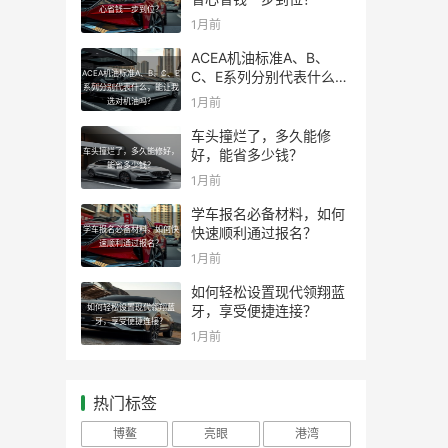
心省钱一步到位？
1月前
ACEA机油标准A、B、
ACEA机油标准A、B、C、E
C、E系列分别代表什么，
系列分别代表什么，能让我
能让我选对机油吗？
1月前
选对机油吗？
车头撞烂了，多久能修
车头撞烂了，多久能修好，
好，能省多少钱？
能省多少钱？
1月前
学车报名必备材料，如何
学车报名必备材料，如何快
快速顺利通过报名？
速顺利通过报名？
1月前
如何轻松设置现代领翔蓝
如何轻松设置现代领翔蓝
牙，享受便捷连接？
牙，享受便捷连接？
1月前
热门标签
博鳌
亮眼
港湾