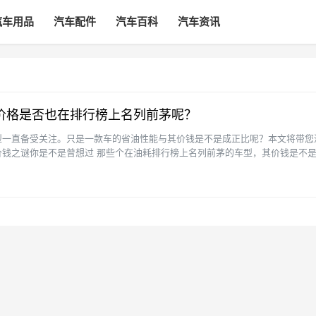
汽车用品
汽车配件
汽车百科
汽车资讯
价格是否也在排行榜上名列前茅呢？
型一直备受关注。只是一款车的省油性能与其价钱是不是成正比呢？本文将带您
价钱之谜你是不是曾想过 那些个在油耗排行榜上名列前茅的车型，其价钱是不
天我们就来揭开这玩意儿···