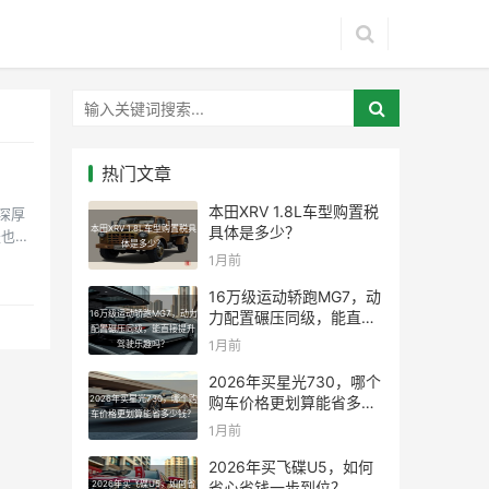
热门文章
本田XRV 1.8L车型购置税
深厚
本田XRV 1.8L车型购置税具
具体是多少？
是也在
体是多少？
1月前
16万级运动轿跑MG7，动
16万级运动轿跑MG7，动力
力配置碾压同级，能直接
配置碾压同级，能直接提升
提升驾驶乐趣吗？
1月前
驾驶乐趣吗？
2026年买星光730，哪个
2026年买星光730，哪个购
购车价格更划算能省多少
车价格更划算能省多少钱？
钱？
1月前
2026年买飞碟U5，如何
2026年买飞碟U5，如何省
省心省钱一步到位？