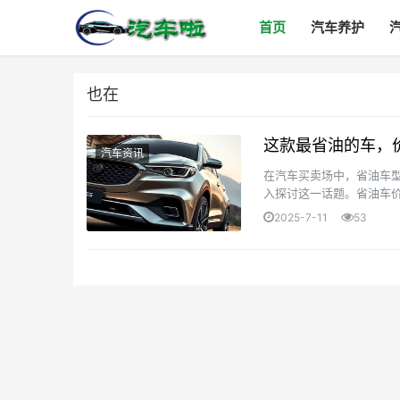
首页
汽车养护
也在
这款最省油的车，
汽车资讯
在汽车买卖场中，省油车
入探讨这一话题。省油车
买卖场上同样遥遥领先？今
2025-7-11
53