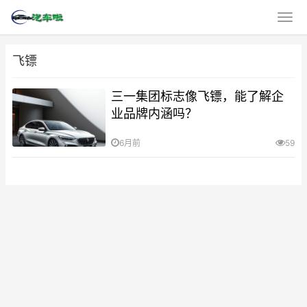
飞镖
三一集团标志像飞镖，能了解企
业品牌内涵吗？
6月前
59