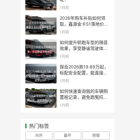
1月前
2026年购车补贴如何领
2026年购车补贴如何领取，
取，鑫源金卡S1落地价是
鑫源金卡S1落地价是多少？
多少？
1月前
如何提升轿跑车型的隔音
如何提升轿跑车型的隔音效
效果，享受静谧驾驶体
果，享受静谧驾驶体验？
验？
1月前
探岳2026款19.89万起，
探岳2026款19.89万起，标
标配安全配置，能直接提
配安全配置，能直接提升驾
升驾驶安全吗？
1月前
驶安全吗？
如何快速查询我的车辆购
如何快速查询我的车辆购置
置税记录，避免跑冤枉
税记录，避免跑冤枉路？
路？
1月前
热门标签
向外
最坏
很慢