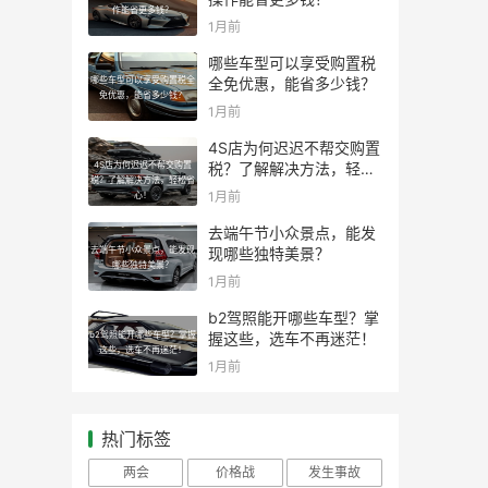
作能省更多钱？
1月前
哪些车型可以享受购置税
哪些车型可以享受购置税全
全免优惠，能省多少钱？
免优惠，能省多少钱？
1月前
4S店为何迟迟不帮交购置
4S店为何迟迟不帮交购置
税？了解解决方法，轻松
税？了解解决方法，轻松省
省心！
1月前
心！
去端午节小众景点，能发
去端午节小众景点，能发现
现哪些独特美景？
哪些独特美景？
1月前
b2驾照能开哪些车型？掌
b2驾照能开哪些车型？掌握
握这些，选车不再迷茫！
这些，选车不再迷茫！
1月前
热门标签
两会
价格战
发生事故