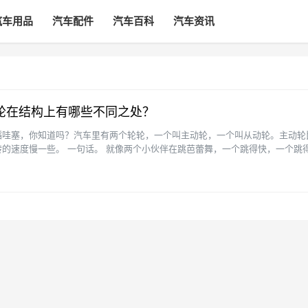
汽车用品
汽车配件
汽车百科
汽车资讯
轮在结构上有哪些不同之处？
蹈哇塞，你知道吗？汽车里有两个轮轮，一个叫主动轮，一个叫从动轮。主动轮
的速度慢一些。 一句话。 就像两个小伙伴在跳芭蕾舞，一个跳得快，一个跳
区分主动轮和从动轮，···