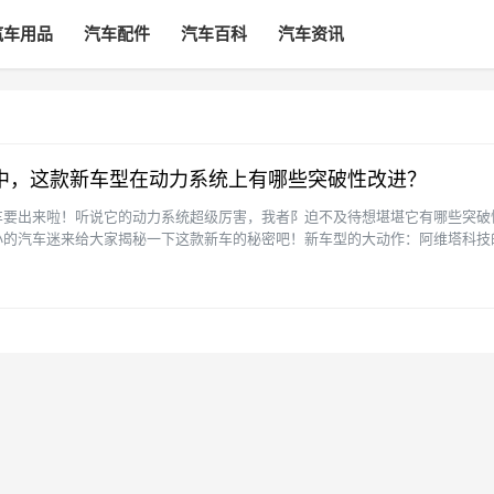
汽车用品
汽车配件
汽车百科
汽车资讯
中，这款新车型在动力系统上有哪些突破性改进？
车要出来啦！听说它的动力系统超级厉害，我者阝迫不及待想堪堪它有哪些突破
小的汽车迷来给大家揭秘一下这款新车的秘密吧！新车型的大动作：阿维塔科技
维塔科技蕞近发生的大事。···