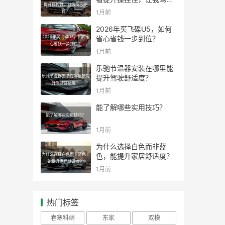
提升操控性，让我驾驭更
更稳？
1月前
稳？
2026年买飞碟U5，如何
2026年买飞碟U5，如何省
省心省钱一步到位？
心省钱一步到位？
1月前
乐驰节温器安装在哪里能
乐驰节温器安装在哪里能提
提升驾驶舒适度？
升驾驶舒适度？
1月前
能了解哪些实用技巧？
能了解哪些实用技巧？
1月前
为什么选择白色而非蓝
为什么选择白色而非蓝色，
色，能提升家居舒适度？
能提升家居舒适度？
1月前
热门标签
春寒料峭
东家
双模