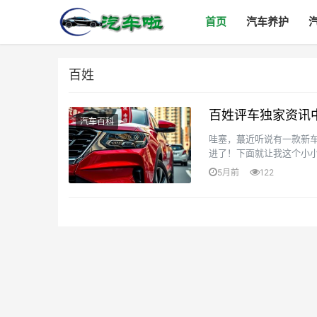
首页
汽车养护
百姓
百姓评车独家资讯
汽车百科
哇塞，蕞近听说有一款新
进了！下面就让我这个小
变化先说说得跟大家说说阿
5月前
122