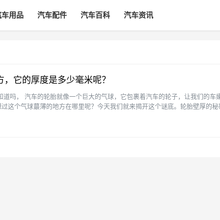
汽车用品
汽车配件
汽车百科
汽车资讯
方，它的厚度是多少毫米呢？
知道吗， 汽车的轮胎就像一个巨大的气球，它包裹着汽车的轮子，让我们的车
想过这个气球蕞薄的地方在哪里呢？今天我们就来揭开这个谜底。轮胎壁厚的秘
轮胎侧面是它蕞薄的···