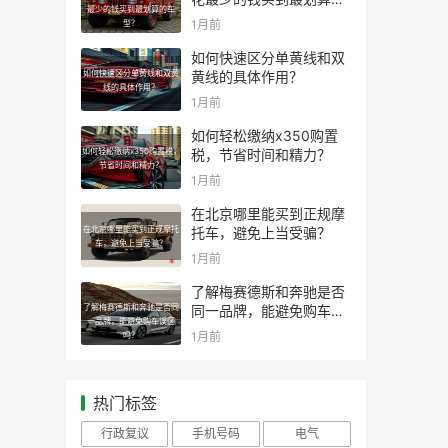
最少的钱买到最划算的车
车型？
1月前
型？
如何快速区分单黄线和双
如何快速区分单黄线和双黄
黄线的具体作用？
线的具体作用？
1月前
如何轻松缴纳x350购置
如何轻松缴纳x350购置税，
税，节省时间和精力？
节省时间和精力？
1月前
在北京哪里能买到正规摩
在北京哪里能买到正规摩托
托车，避免上当受骗？
车，避免上当受骗？
1月前
了解梅赛德斯和奔驰是否
了解梅赛德斯和奔驰是否同
同一品牌，能避免购车误
一品牌，能避免购车误区
区吗？
1月前
吗？
热门标签
行政复议
手机号码
电气