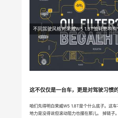
不同驾驶风格对荣威W5 1.8T油耗影响
这不仅仅是一台车，更是对驾驶习惯的
咱们先得明白荣威W5 1.8T是个什么底子。这车
地力是没得说但滚动阻力也摆在那儿。 掉链子。