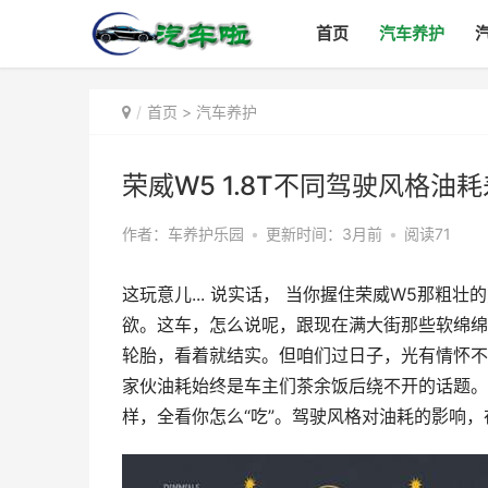
首页
汽车养护
首页
>
汽车养护
荣威W5 1.8T不同驾驶风格
作者：车养护乐园
•
更新时间：3月前
•
阅读71
这玩意儿... 说实话， 当你握住荣威W5那
欲。这车，怎么说呢，跟现在满大街那些软绵绵
轮胎，看着就结实。但咱们过日子，光有情怀不
家伙油耗始终是车主们茶余饭后绕不开的话题。
样，全看你怎么“吃”。驾驶风格对油耗的影响