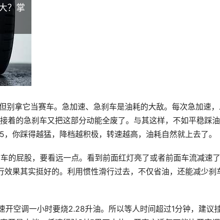
多大？掌
错，但别拿它当赛车。急加速、急刹车是油耗的大敌。每次急加速，
接着的急刹车又把这部分动能全废了。与其这样，不如平稳踩油
5，你踩得越猛，降档越积极，转速越高，油耗自然就上去了。
着前车的屁股，要看远一点。看到前面红灯亮了或者前面车流减速
行效果其实挺好的。利用惯性滑行过去，不仅省油，还能减少刹
开空调一小时要烧2.28升油。所以等人时间超过1分钟，建议