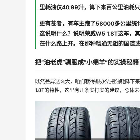
里耗油仅40.99升，算下来百公里油耗
更有甚者，有车主跑了58000多公里统计出
这说明什么？说明荣威W5 1.8T这车
在什么路上开。在那种畅通无阻的国道
把“油老虎”驯服成“小绵羊”的实操秘籍
既然差异这么大，咱们就得想办法把油耗降下来
1.8T的特性，这里有几条实打实的建议，总体来看