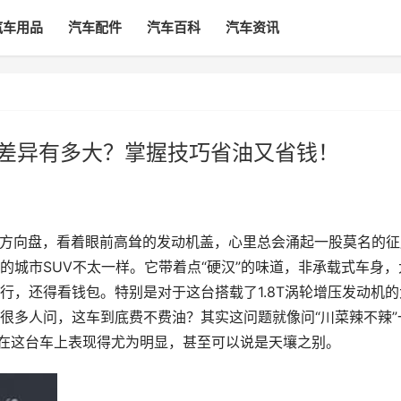
汽车用品
汽车配件
汽车百科
汽车资讯
油耗差异有多大？掌握技巧省油又省钱！
粗壮的方向盘，看着眼前高耸的发动机盖，心里总会涌起一股莫名的
的城市SUV不太一样。它带着点“硬汉”的味道，非承载式车身，
行，还得看钱包。特别是对于这台搭载了1.8T涡轮增压发动机的
很多人问，这车到底费不费油？其实这问题就像问“川菜辣不辣”
，在这台车上表现得尤为明显，甚至可以说是天壤之别。