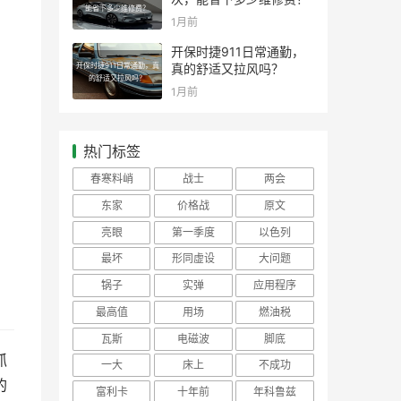
能省下多少维修费？
1月前
开保时捷911日常通勤，
开保时捷911日常通勤，真
真的舒适又拉风吗？
的舒适又拉风吗？
1月前
热门标签
春寒料峭
战士
两会
东家
价格战
原文
亮眼
第一季度
以色列
最坏
形同虚设
大问题
锅子
实弹
应用程序
最高值
用场
燃油税
瓦斯
电磁波
脚底
抓
一大
床上
不成功
的
富利卡
十年前
年科鲁兹