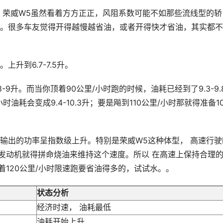
。荣威W5虽然看着方方正正，风阻系数可能不如那些流线型的轿
。很多车友觉得开得越慢越省油，或者开得快才省油，其实都不
升到6.7-7.5升。
9升。而当你顶着90公里/小时跑的时候，油耗已经到了9.3-9.
油耗会变成9.4-10.3升；要是飚到110公里/小时那就得准备10
输出的功率呈指数级上升。特别是荣威W5这种体型， 高速行驶
的发动机就得拼命烧油来维持这个速度。所以 在高速上保持合理
顶着120公里/小时限速跑要省油得多的，试试水。。
状态分析
经济时速， 油耗最低
油耗开始上升