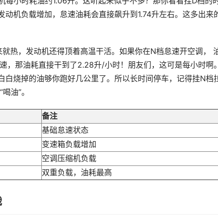
每小时耗油约1.06升。这听起来似乎不多？那你看看挂D档的
动机负载增加，怠速油耗会直接飙升到1.74升左右。这多出来
来就热，发动机还得顶着高温干活。如果你在N档怠速开空调， 
怠速，那油耗直接干到了2.28升/小时！朋友们，这可是每小时啊
白白烧掉的油够你跑好几公里了。所以长时间停车，记得挂N档
喝油”。
备注
基础怠速状态
变速箱负载增加
空调压缩机负载
双重负载，油耗最高
战