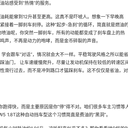
油站感受到“热情”的服务。
油耗能窜到12升甚至更高。这真不是吓唬人。想象一下早晚高
紧接着一脚刹车刹停。这种“起步-急刹”的循环，简直就是燃油
地喷油呢，你突然一脚刹车，所有的动能都变成了刹车盘上的热
鸣声，不再是动力的咆哮，而是金币碎裂的声音。
，学会跟车“对话”，情况就会大不一样。平稳驾驶风格之所以能
踩油门， 让车速缓慢爬升，尽量让发动机保持在较低的转速区
性滑行过去，而不是冲到路口才猛踩刹车。这不仅仅是省油，对
你跑得快，而是主要原因是你“停”得不对。咱们很多车主习惯等
 1.8T这种自动挡车型这个习惯简直是费油的“黑洞”。