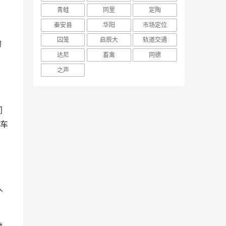
青蛙
同里
定陶
秦安县
华阳
市场定位
囚笼
启辰大
轨道交通
的
达尼
畜禽
同德
之声
省
间
车
人