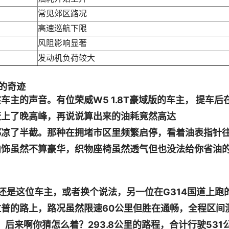
常见郊区路况
高速巡航下限
风阻影响显著
发动机负荷较大
升的奇迹
主的声音。有位荣威W5 1.8T豪域版的车主， 提车后
赶上了晚高峰，再说说算出来的油耗竟然高达
估计心都凉了半截。那种在拥堵市区里频繁启停，看着油表指针
内饰虽然不算豪华，织物座椅虽然透气但也没法给你省油
还是这位车主，或者换个说法，另一位在G314国道上跑
普的路上，路况虽然限速60公里但胜在通畅，全程区间
 后来啊你猜怎么着？293.8公里的路程，合计行驶531