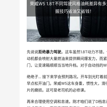
荣威W5 1.8T不同驾驶风格油耗差异有
握技巧省油又省钱！
先说说
拒绝暴力驾驶
。这车虽然1.8T动力不
动机都会喷射大量燃油来提供瞬间爆发力，而紧
门，让变速箱顺顺当当地升档。对于自动挡的W
绝绝子... 接下来学会预判路况。开车别光盯
早点松开油门。荣威W5这车身重，惯性大，滑
片的磨损。这可是老司机的必修课。
再来合理使用空调和怠速。刚才咱们说了D档怠速