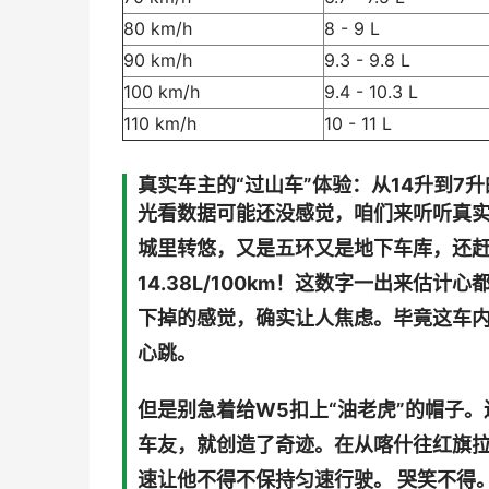
80 km/h
8 - 9 L
90 km/h
9.3 - 9.8 L
100 km/h
9.4 - 10.3 L
110 km/h
10 - 11 L
真实车主的“过山车”体验：从14升到7
光看数据可能还没感觉，咱们来听听真实车
城里转悠，又是五环又是地下车库，还
14.38L/100km！这数字一出来
下掉的感觉，确实让人焦虑。毕竟这车
心跳。
但是别急着给W5扣上“油老虎”的帽子。
车友，就创造了奇迹。在从喀什往红旗拉
速让他不得不保持匀速行驶。 哭笑不得。