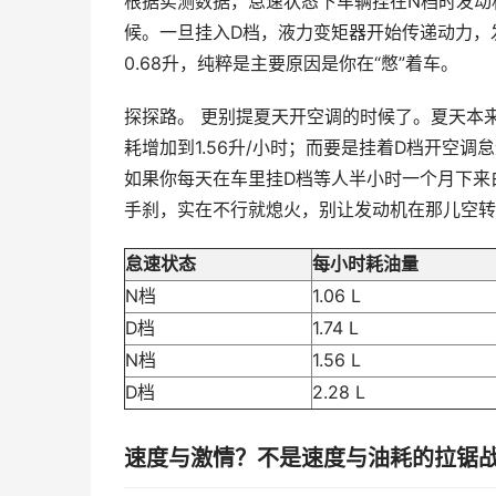
根据实测数据，怠速状态下车辆挂在N档时发动机
候。一旦挂入D档，液力变矩器开始传递动力，发
0.68升，纯粹是主要原因是你在“憋”着车。
探探路。 更别提夏天开空调的时候了。夏天本
耗增加到1.56升/小时；而要是挂着D档开空调
如果你每天在车里挂D档等人半小时一个月下来
手刹，实在不行就熄火，别让发动机在那儿空转“
怠速状态
每小时耗油量
N档
1.06 L
D档
1.74 L
N档
1.56 L
D档
2.28 L
速度与激情？不是速度与油耗的拉锯