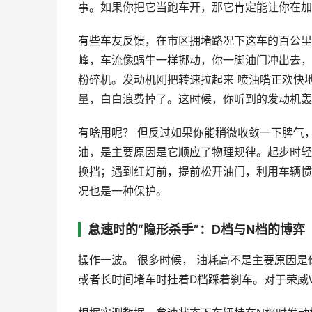
事。如果你把它当跑车开，那它肯定能让你在加
有些车友反馈，在市区拥堵路况下这车的百公里
峰，车流像蜗牛一样挪动，你一脚油门冲出去，
粉碎机。发动机刚把转速拉起来 喷油嘴正欢快
量，白白浪费掉了。这时候，你听到的发动机轰
有啥用呢？ 但反过如果你能稍微收敛一下脾气
油，是主要原因是它顺应了物理规律。起步时轻
换挡；遇到红灯前，提前松开油门，利用车辆惯
况也是一种保护。
怠速时的“隐形杀手”：D档与N档的博弈
操作一波。 很多时候， 油耗高不是主要原因是
或者长时间堵车时挂着D档踩着刹车。对于荣威W5