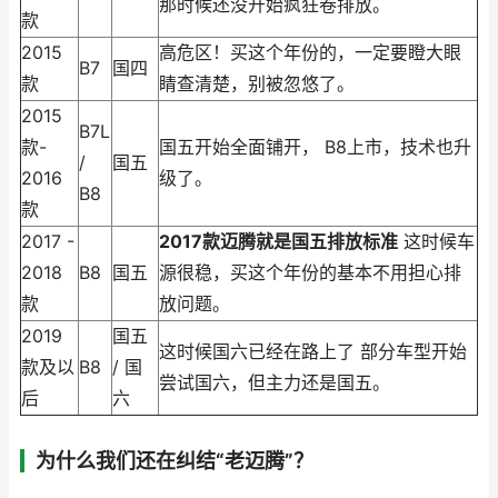
那时候还没开始疯狂卷排放。
款
2015
高危区！买这个年份的，一定要瞪大眼
B7
国四
款
睛查清楚，别被忽悠了。
2015
B7L
款-
国五开始全面铺开， B8上市，技术也升
/
国五
2016
级了。
B8
款
2017 -
2017款迈腾就是国五排放标准
这时候车
2018
B8
国五
源很稳，买这个年份的基本不用担心排
款
放问题。
2019
国五
这时候国六已经在路上了 部分车型开始
款及以
B8
/ 国
尝试国六，但主力还是国五。
后
六
为什么我们还在纠结“老迈腾”？