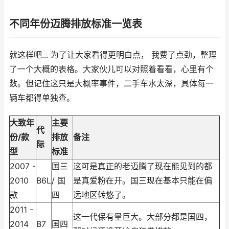
不同年份迈腾排放标准一览表
就这样吧... 为了让大家看得更明白点， 我费了点劲，整理
了一个大概的表格。大家伙儿可以对照着看看，心里有个
数。但记住这只是大概率事件，二手车水太深，具体每一
辆车都得单独查。
大致年
主要
代
份/款
排放
备注
际
型
标准
2007 -
国三
这可是真正的老迈腾了现在能见到的都
2010
B6L
/ 国
是真爱粉在开。国三现在基本只能在偏
款
四
远地区转悠了。
2011 -
这一代保有量巨大。大部分都是国四，
2014
B7
国四