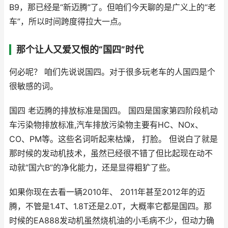
B9，那已经是“新迈腾”了。但咱们今天聊的是广义上的“老
车”，所以时间跨度得拉大一点。
那个让人又爱又恨的“国四”时代
何必呢？ 咱们先说说国四。对于很多玩老车的人国四是个
很敏感的词。
国四 老迈腾的排放标准是国四。 国四是国家第四阶段机动
车污染物排放标准,汽车排放污染物主要有HC、NOx、
CO、PM等。这些名词听起来枯燥， 打脸。 但说白了就是
那时候的发动机技术，虽然已经很不错了但比起现在动不
动就“国六B”的净化能力，还是显得粗犷了些。
如果你现在去看一辆2010年、 2011年甚至2012年的迈
腾，不管是1.4T、1.8T还是2.0T，大概率它都是国四。那
时候的EA888发动机虽然烧机油的小毛病不少，但动力确