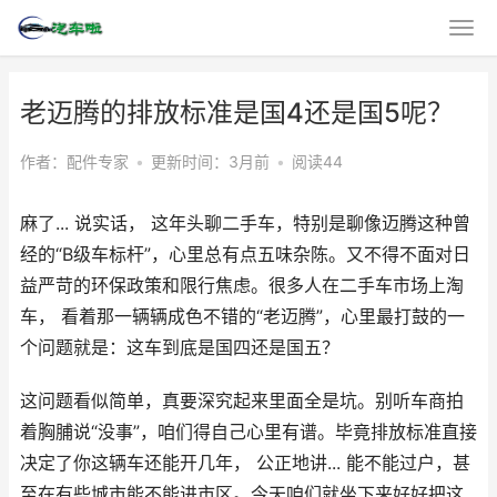
老迈腾的排放标准是国4还是国5呢？
作者：配件专家
•
更新时间：3月前
•
阅读44
麻了... 说实话， 这年头聊二手车，特别是聊像迈腾这种曾
经的“B级车标杆”，心里总有点五味杂陈。又不得不面对日
益严苛的环保政策和限行焦虑。很多人在二手车市场上淘
车， 看着那一辆辆成色不错的“老迈腾”，心里最打鼓的一
个问题就是：这车到底是国四还是国五？
这问题看似简单，真要深究起来里面全是坑。别听车商拍
着胸脯说“没事”，咱们得自己心里有谱。毕竟排放标准直接
决定了你这辆车还能开几年， 公正地讲... 能不能过户，甚
至在有些城市能不能进市区。今天咱们就坐下来好好把这