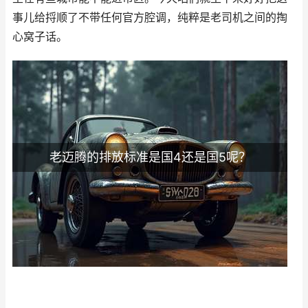
事儿给捋顺了不带任何官方腔调，纯粹是老司机之间的掏
心窝子话。
老迈腾的排放标准是国4还是国5呢？