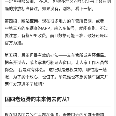
一定写得那么细， 在理。 但很多地区的登记证书上会有明
确的排放标准备注。如果没有，别急，看下一招。
第四招，
网站查询
。现在很多地方的车管所官网，或者一
些第三方的车辆查询APP，输入车架号，就能查到。不过
要注意，有些APP收费，而且数据可能不准，最好还是以
官方为准。
第五招，最笨但最有效的办法——去车管所或者环保局。
把车开过去，或者拿着行驶证去窗口，让人家工作人员帮
你查。 我是深有体会。 这绝对是最权威的，哪怕跑一趟
腿，为了买个放心，也值了。毕竟谁也不想买辆车回来开
两年发现进不了城吧？
国四老迈腾的未来何去何从？
现在很多国四的车主都在焦虑。看着国六的车满大街跑，