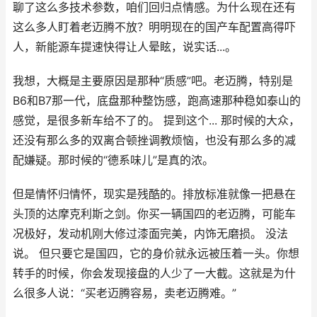
聊了这么多技术参数，咱们回归点情感。为什么现在还有
这么多人盯着老迈腾不放？明明现在的国产车配置高得吓
人，新能源车提速快得让人晕眩，说实话...。
我想，大概是主要原因是那种“质感”吧。老迈腾，特别是
B6和B7那一代，底盘那种整饬感，跑高速那种稳如泰山的
感觉，是很多新车给不了的。 提到这个... 那时候的大众，
还没有那么多的双离合顿挫调教烦恼，也没有那么多的减
配嫌疑。那时候的“德系味儿”是真的浓。
但是情怀归情怀，现实是残酷的。排放标准就像一把悬在
头顶的达摩克利斯之剑。你买一辆国四的老迈腾，可能车
况极好，发动机刚大修过漆面完美，内饰无磨损。 没法
说。 但只要它是国四，它的身价就永远被压着一头。你想
转手的时候，你会发现接盘的人少了一大截。这就是为什
么很多人说：“买老迈腾容易，卖老迈腾难。”