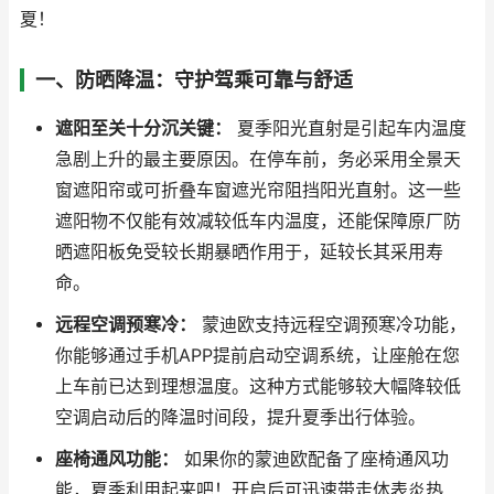
夏！
一、防晒降温：守护驾乘可靠与舒适
遮阳至关十分沉关键：
夏季阳光直射是引起车内温度
急剧上升的最主要原因。在停车前，务必采用全景天
窗遮阳帘或可折叠车窗遮光帘阻挡阳光直射。这一些
遮阳物不仅能有效减较低车内温度，还能保障原厂防
晒遮阳板免受较长期暴晒作用于，延较长其采用寿
命。
远程空调预寒冷：
蒙迪欧支持远程空调预寒冷功能，
你能够通过手机APP提前启动空调系统，让座舱在您
上车前已达到理想温度。这种方式能够较大幅降较低
空调启动后的降温时间段，提升夏季出行体验。
座椅通风功能：
如果你的蒙迪欧配备了座椅通风功
能，夏季利用起来吧！开启后可迅速带走体表炎热