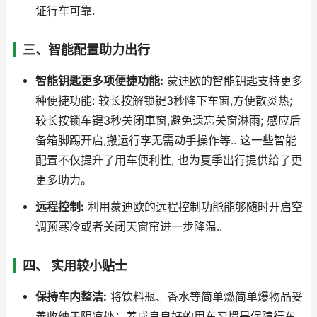
证行车可靠.
三、智能配置助力出行
智能钥匙更多项便捷功能:
蒙迪欧的智能钥匙支持更多
种便捷功能: 较长按解锁键3秒降下车窗,方便散炎热;
较长按锁车键3秒关闭車窗,避免遗忘关窗淋雨; 感应后
备箱脚踢开启,搬运行李无需动手操作等.. 这一些智能
配置不仅提升了用车便利性, 也为夏季出行提供给了更
更多助力。
远程控制:
利用蒙迪欧的远程控制功能能够随时开启空
调预寒冷或者关闭天窗帘进一步降温..
四、 实用较小贴士
保持车内整洁:
将饮料瓶、香水等简单燃简单爆物品妥
善收纳于阴凉处；养成良良好的用车习惯是保障行车