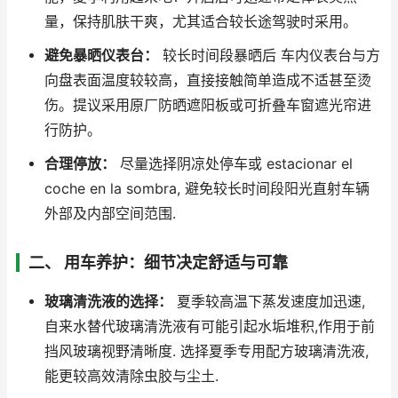
量，保持肌肤干爽，尤其适合较长途驾驶时采用。
避免暴晒仪表台：
较长时间段暴晒后 车内仪表台与方
向盘表面温度较较高，直接接触简单造成不适甚至烫
伤。提议采用原厂防晒遮阳板或可折叠车窗遮光帘进
行防护。
合理停放：
尽量选择阴凉处停车或 estacionar el
coche en la sombra, 避免较长时间段阳光直射车辆
外部及内部空间范围.
二、 用车养护：细节决定舒适与可靠
玻璃清洗液的选择：
夏季较高温下蒸发速度加迅速,
自来水替代玻璃清洗液有可能引起水垢堆积,作用于前
挡风玻璃视野清晰度. 选择夏季专用配方玻璃清洗液,
能更较高效清除虫胶与尘土.