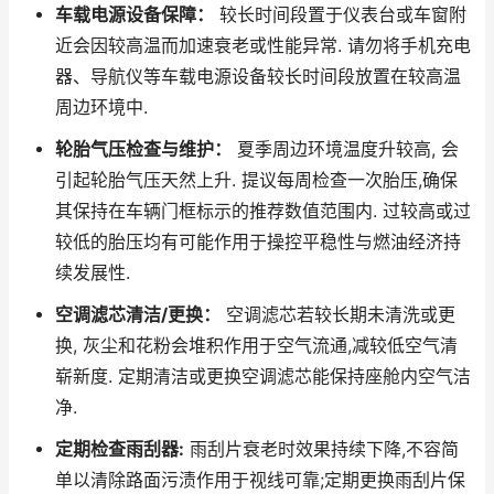
车载电源设备保障：
较长时间段置于仪表台或车窗附
近会因较高温而加速衰老或性能异常. 请勿将手机充电
器、导航仪等车载电源设备较长时间段放置在较高温
周边环境中.
轮胎气压检查与维护：
夏季周边环境温度升较高, 会
引起轮胎气压天然上升. 提议每周检查一次胎压,确保
其保持在车辆门框标示的推荐数值范围内. 过较高或过
较低的胎压均有可能作用于操控平稳性与燃油经济持
续发展性.
空调滤芯清洁/更换：
空调滤芯若较长期未清洗或更
换, 灰尘和花粉会堆积作用于空气流通,减较低空气清
崭新度. 定期清洁或更换空调滤芯能保持座舱内空气洁
净.
定期检查雨刮器:
雨刮片衰老时效果持续下降,不容简
单以清除路面污渍作用于视线可靠;定期更换雨刮片保