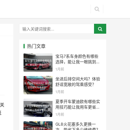
热门文章
宝马7系车身颜色有哪些
宝马7系车身颜色有哪些选
选择，能让我一眼挑到心
择，能让我一眼挑到心仪
仪的？？
1月前
的？？
坐进后排空间大吗？体验
坐进后排空间大吗？体验舒
舒适宽敞的驾乘感受？
适宽敞的驾乘感受？
1月前
夏季开车蒙迪欧有哪些实
关
夏季开车蒙迪欧有哪些实用
用技巧能让我用车更省
技巧能让我用车更省心？
心？
既
1月前
GL8火花塞多久更换一
GL8火花塞多久更换一次，
次，能省下多少维修费？