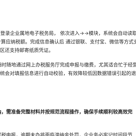
高。登录企业属地电子税务局， 依次进入→→模块，系统会自动读
式计算应纳税额。完成信息确认后 通过银联、支付宝、微信等方式
区还支持邮寄纸质凭证。
随时随地通过网上办税服务厅完成申报与缴费，尤其适合忙于经
统会对填报信息进行自动校验，有效降较低因数据错误引起的退
纳，需准备完整材料并按规范流程操作，确保手续顺利较高效完
置税申报，逾期未办将面临滞纳金处罚，企业务必牢记时间段节