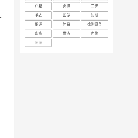
户籍
负担
三步
毛衣
囚笼
波斯
作
根源
沛县
检测设备
畜禽
世杰
声像
同德