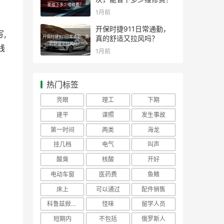
能省下多少维修费？
1月前
开保时捷911日常通勤，
,
开保时捷911日常通勤，真
真的舒适又拉风吗？
的舒适又拉风吗？
线
1月前
热门标签
亮眼
理工
下期
建平
谍照
发生事故
第一时间
两类
海龙
挂几档
电气
叫声
酸臭
核酸
开好
电动车窗
医药费
鱼鳍
床上
可以通过
配件销售
科鲁兹掀背车
怪味
留学人员
短期内
不包括
俄罗斯人