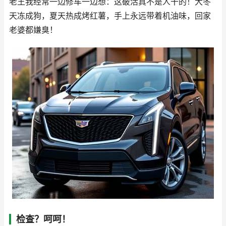
老王我经常一边修车一边想：这破活真不是人干的！大冬
天冻成狗，夏天热成烤红薯，手上永远带着机油味，回家
老婆都嫌臭！
检查？呵呵！