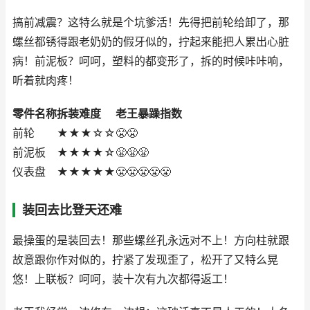
搞前减震？这特么就是个坑爹活！先得把前轮给卸了，那
螺丝都锈得跟老奶奶的假牙似的，拧起来能把人累出心脏
病！前泥板？呵呵，塑料的都变形了，拆的时候咔咔响，
听着就肉疼！
零件名称
拆装难度
老王暴躁指数
前轮
★★★☆☆
😤😤
前泥板
★★★★☆
😤😤😤
仪表盘
★★★★★
😤😤😤😤😤
装回去比登天还难
最操蛋的是装回去！那些螺丝孔永远对不上！方向柱就跟
故意跟你作对似的，拧紧了发现歪了，松开了又特么晃
悠！上联板？呵呵，装十次有九次都得返工！