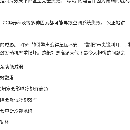
是制冷效果下降甚至完全失效。“嗡嗡”的噪音伴因为微弱的热风
故障、冷凝器积灰等多种因素都可能导致空调系统失效。 公正地讲...
威胁。“砰砰”的引擎声变得急促不安， “警报”声尖锐刺耳……
致发动机严重损坏。这绝对是高温天气下最令人担忧的问题之一
泵功能减弱
效散发
管堵塞会影响冷却液流通
障会降低冷却效率
会中断冷却系统
循环