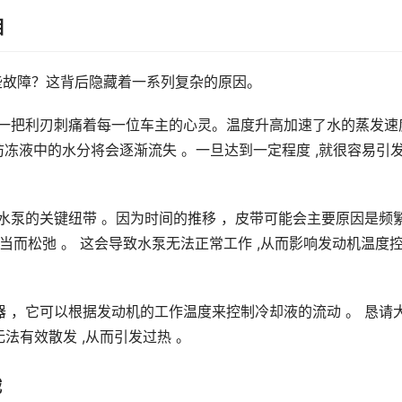
相
些故障？这背后隐藏着一系列复杂的原因。
话就像一把利刃刺痛着每一位车主的心灵。温度升高加速了水的蒸发速
冻液中的水分将会逐渐流失 。一旦达到一定程度 ,就很容易引
机和水泵的关键纽带 。因为时间的推移 ，皮带可能会主要原因是频
当而松弛 。 这会导致水泵无法正常工作 ,从而影响发动机温度
节器 ，它可以根据发动机的工作温度来控制冷却液的流动 。 恳请
无法有效散发 ,从而引发过热 。
减