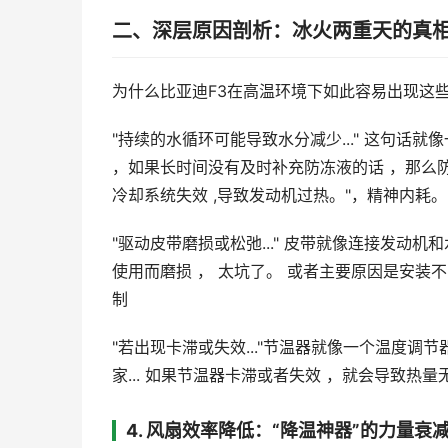
二、深层原因剖析：冰火两重天的真
为什么比亚迪F3在高温环境下如此容易出现这
"持续的水循环可能导致水分减少..." 这句
，如果长时间没有及时补充防冻液的话 ，那么防
冷却系统失效 ,导致发动机过热。"，精神内耗。
"驱动皮带磨损或松弛..." 皮带就像连接发动
使用而磨损 ， 太坑了。 或者主要原因是安装不
制
"若出现卡滞或失效..."节温器就像一个温度调
家... 如果节温器卡滞或者失效 ，就会导致热量
4. 风扇效率降低：“降温神器”的力量衰