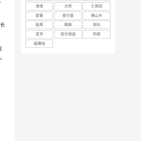
，
港澳
大和
久保田
套餐
普尔曼
佛山市
 长
能再
巅峰
钢化
变窄
音乐频道
同德
最赚钱
发
。