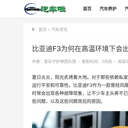
首页
汽车养护
首页
>
汽车资讯
比亚迪F3为何在高温环境下会
作者：爱车守护神团队馆
•
更新时间：2月前
•
阅读5
夏日炎炎，阳光炙烤着大地。对于那些依赖私家
运行平安和可靠性。比亚迪F3作为一款曾经风靡
时常会出现各种故障现象，让不少车主头疼不已
些问题，以及这些问题背后的原因。