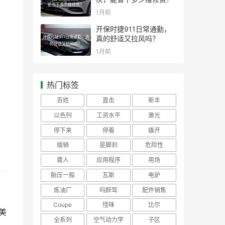
能省下多少维修费？
1月前
开保时捷911日常通勤，
开保时捷911日常通勤，真
真的舒适又拉风吗？
的舒适又拉风吗？
1月前
热门标签
百姓
直击
新丰
以色列
工资水平
激光
停下来
停着
撬开
插销
是脚刹
危险性
聋人
应用程序
用场
胎压一般
瓦斯
电驴
炼油厂
吗醉驾
配件销售
Coupe
怪味
比尔
美
全系列
空气动力学
子区