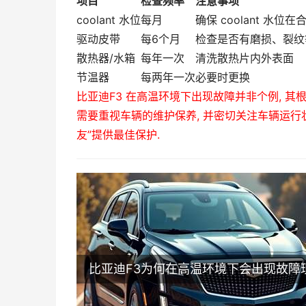
项目
检查频率
注意事项
coolant 水位
每月
确保 coolant 水位
驱动皮带
每6个月
检查是否有磨损、裂纹
散热器/水箱
每年一次
清洗散热片内外表面
节温器
每两年一次
必要时更换
比亚迪F3 在高温环境下出现故障并非个例,
其根
需要重视车辆的维护保养,
并密切关注车辆运行状
友”提供最佳保护.
比亚迪F3为何在高温环境下会出现故障