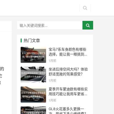
热门文章
宝马7系车身颜色有哪些
宝马7系车身颜色有哪些选
选择，能让我一眼挑到心
择，能让我一眼挑到心仪
仪的？？
1月前
的？？
的
坐进后排空间大吗？体验
坐进后排空间大吗？体验舒
舒适宽敞的驾乘感受？
它
适宽敞的驾乘感受？
1月前
哪
夏季开车蒙迪欧有哪些实
夏季开车蒙迪欧有哪些实用
用技巧能让我用车更省
技巧能让我用车更省心？
心？
1月前
GL8火花塞多久更换一
GL8火花塞多久更换一次，
次，能省下多少维修费？