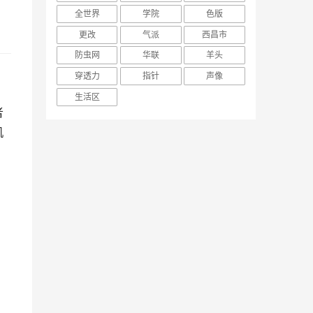
全世界
学院
色版
更改
气派
西昌市
防虫网
华联
羊头
穿透力
指针
声像
生活区
者
机