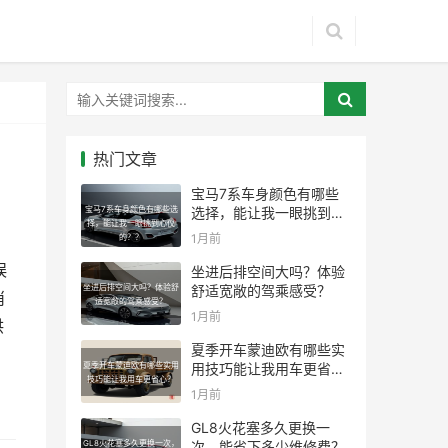
热门文章
宝马7系车身颜色有哪些
宝马7系车身颜色有哪些选
选择，能让我一眼挑到心
择，能让我一眼挑到心仪
仪的？？
1月前
的？？
娱
坐进后排空间大吗？体验
坐进后排空间大吗？体验舒
舒适宽敞的驾乘感受？
消
适宽敞的驾乘感受？
1月前
供
夏季开车蒙迪欧有哪些实
夏季开车蒙迪欧有哪些实用
用技巧能让我用车更省
技巧能让我用车更省心？
心？
1月前
GL8火花塞多久更换一
GL8火花塞多久更换一次，
次，能省下多少维修费？