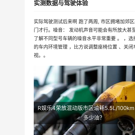
实测数据与驾驶体验
实际驾驶测试后来啊 跑了两周, 市区拥堵加郊区高
门才行。噪音： 发动机声音可能会有所放大甚至
了解不同型号车辆的噪音水平非常重要 。 ，选
的车内环境管理 ，比方说调整座椅位置 、关闭
视。。
R娱乐4荣放混动版市区油耗5.5L/100k
多少油？