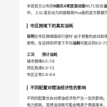
丰田官方公布的
R娱乐4荣放混动版
WLTC综合
中， 2.5L混合动力四驱精英Plus版的官方数据为5
市区拥堵下的真实油耗
说明
在市区拥堵路段行驶时 由于频繁的启动和
表明，在这样的环境下平均
油耗
可能达到6.0–7
工况
预计油耗
城市拥堵
6.5–7.8
郊区高速
6.3–7.2
市区正常
5.8–6.9
不同配置对燃油经济性的影响
不同的配置也会对燃油经济性产生一定的影响。
电力损耗，其燃油消耗可能会略高于两驱版本，说