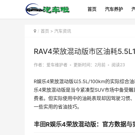
首页
汽车养护
首页
>
汽车资讯
RAV4荣放混动版市区油耗5.5L
作者：爱车维护者
•
更新时间：2月前
•
阅读23
R娱乐4荣放混动版以5.5L/100km的实际
乐4荣放混动版是当今紧凑型SUV市场中备受瞩
费者。但实际使用中的油耗表现却因驾驶习惯、
一些实用的省油技巧。
丰田R娱乐4荣放混动版：官方数据与