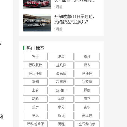
能省下多少维修费？
1月前
开保时捷911日常通勤，
开保时捷911日常通勤，真
真的舒适又拉风吗？
的舒适又拉风吗？
1月前
试
热门标签
将于
港湾
撬开
行政复议
挂几档
聋人
停止使用
最高值
吗违停
需知
超声波
罚款单
上看
炼油厂
脚底
动轮
军区
用它
蓝屏
水分
克尔
主义
权谋
高压包
和
昂科威首保
历程
空气动力学