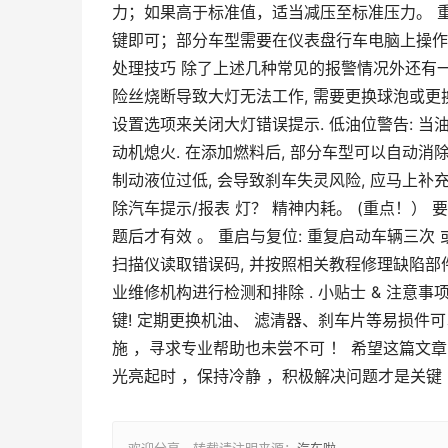
力；如果高于标准值，适当减压至标准压力。 重
键即可；部分车型需要在仪表盘行车电脑上操作；
处理技巧 除了上述几种常见的报警情况外还有一
险丝烧断导致大灯无法工作, 需要更换球泡或更
设置选项来关闭大灯错误提示. 低油位警告: 当
动机熄火. 在添加燃料后, 部分车型可以自动消除
制动液位过低, 会导致刹车失灵风险, 应马上补
除汽车提示/报表 灯？ 精神内耗。 (重点！）
题后才有效 。 重启与复位: 重复启动车辆三次 或 断
扫描仪读取错误码, 并按照相关教程修理缺陷部件 
业维修机构进行检测和排除 . 小贴士 & 注意
键! 定期更换机油、 滤清器、刹车片等易损件
施 ，寻求专业帮助也未尝不可 ！ 希望这篇
光亮起时 ，保持冷静 ，积极解决问题才是关键