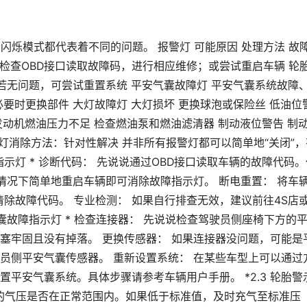
个闪烁模式都代表着不同的问题。 报警灯 可能原因 处理方法 故
 检查OBD接口读取故障码，进行相应维修；或尝试重启车辆 轮
若无问题，可尝试重置系统 平安气囊故障灯 平安气囊系统故障
要时更换部件 大灯故障灯 大灯损坏 更换球泡或保险丝 低油位
发动机燃油压力不足 检查燃油泵和燃油滤清器 制动液位警告 制
警灯消除方法：针对性解决 并非所有报警灯都可以简单地“关闭”，
指示灯 * 诊断代码： 先说说通过OBD接口读取车辆的故障代码。
情况下简单地重启车辆即可消除故障指示灯。 断电重置： 将车
清除故障代码。 专业检测： 如果自行排查无效，建议前往4S店
气囊故障指示灯 * 检查连接器： 先说说检查驾驶员侧座椅下方的
塞牢固且没有掉落。 更换传感器： 如果连接器没问题，可能是
员侧平安气囊传感器。 重新设置系统： 在某些车型上可以通过
平安气囊系统。具体步骤请参考车辆用户手册。 *2.3 轮胎警
胎的气压是否在正常范围内。如果低于标准值，及时充气至标准压