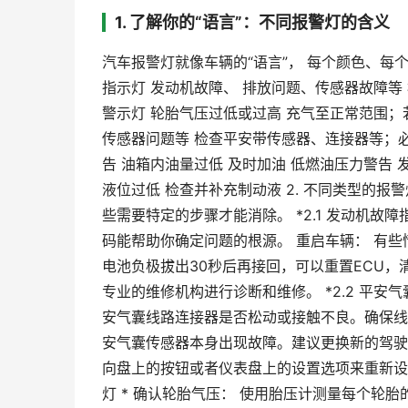
1. 了解你的“语言”：不同报警灯的含义
汽车报警灯就像车辆的“语言”， 每个颜色、每
指示灯 发动机故障、 排放问题、传感器故障等
警示灯 轮胎气压过低或过高 充气至正常范围；
传感器问题等 检查平安带传感器、连接器等；必
告 油箱内油量过低 及时加油 低燃油压力警告 
液位过低 检查并补充制动液 2. 不同类型的报
些需要特定的步骤才能消除。 *2.1 发动机故障
码能帮助你确定问题的根源。 重启车辆： 有些
电池负极拔出30秒后再接回，可以重置ECU，
专业的维修机构进行诊断和维修。 *2.2 平安
安气囊线路连接器是否松动或接触不良。确保线
安气囊传感器本身出现故障。建议更换新的驾驶
向盘上的按钮或者仪表盘上的设置选项来重新设置
灯 * 确认轮胎气压： 使用胎压计测量每个轮