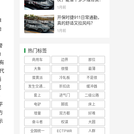
能省下多少维修费？
1月前
开保时捷911日常通勤，
障
开保时捷911日常通勤，真
真的舒适又拉风吗？
的舒适又拉风吗？
胎
1月前
、
警
热门标签
动
商用车
边界
那位
有
大象
很慢
最薄
代
蛋黄派
冷轧板
不是很
辆
发生交通事故
折扣店
缓冲器
或
平
套上
进气门
二级公路
平
电驴
脚底
床上
方
增量
双方都
好难
示
奋斗者
权谋
大圆
全国统一
ECTPWR
人群