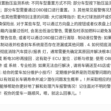
置胎压监测系统: 不同车型重置方式不同: 部分车型按下胎压监
部分车型需要通过OBD接口进行重置。 3. 其他常见报警情况
些其他需要特别注意的问题: 大灯故障指示: 若大灯球泡损坏或
换保险丝. 对于某些车型, 可以通过方向盘上的按钮或者仪表盘上
油箱内油量过低时, 会发出低油位警告, 需要及时添加燃料以避免
警告信息; 或者可以通过OBD接口进行清除 . 制动液位警告: 如
充制动液并检查刹车系统是否存在泄漏或其他问题 . 4. 如何彻底
 要彻底消除汽车提示/报表 灯，通常需要先确定其原因并解决根本
电30秒再接回 . 这有助于 ECU 复位 . 诊断与修复: 使用 OBD
或 系统 . 专业检测: 如果无法自行解决 , 请将车辆送至4S店或
事项: 给你的爱车加分维护小技巧！ 定期维护保养是防范报警问题
可以有效延长车辆寿命并减少潜在问题发生概率 。! 并采取相应的
文章能够帮助你更好地了解和处理汽车报警情况！记住面对不明的警
 ！祝你的爱车一路顺风，嗯，就这么回事儿。！