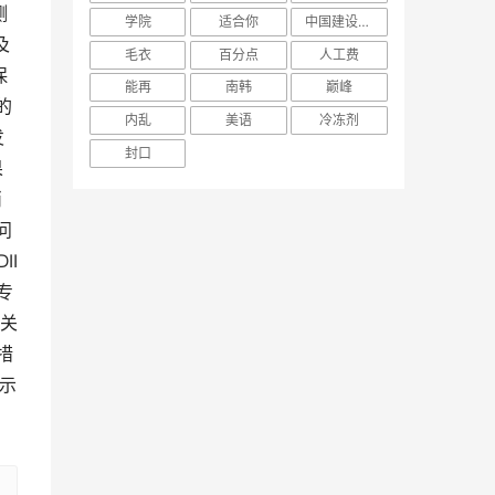
测
学院
适合你
中国建设银行
及
毛衣
百分点
人工费
保
能再
南韩
巅峰
的
内乱
美语
冷冻剂
发
封口
果
消
问
II
专
的关
措
示