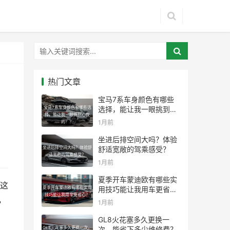
热门文章
宝马7系车身颜色有哪些
宝马7系车身颜色有哪些选
选择，能让我一眼挑到心
择，能让我一眼挑到心仪
仪的？？
1月前
的？？
坐进后排空间大吗？体验
坐进后排空间大吗？体验舒
舒适宽敞的驾乘感受？
适宽敞的驾乘感受？
1月前
夏季开车蒙迪欧有哪些实
这
夏季开车蒙迪欧有哪些实用
用技巧能让我用车更省
技巧能让我用车更省心？
心？
，
1月前
GL8火花塞多久更换一
GL8火花塞多久更换一次，
次，能省下多少维修费？