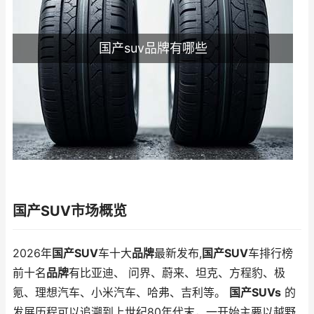
国产suv品牌有哪些
国产SUV市场概览
2026年
国产SUV
车十大
品牌
最新发布,
国产SUV
车排行榜
前十名
品牌
有比亚迪、 问界、蔚来、坦克、方程豹、极
氪、理想汽车、小米汽车、哈弗、吉利等。
国产SUVs
的
发展历程可以追溯到上世纪80年代末，一开始主要以越野