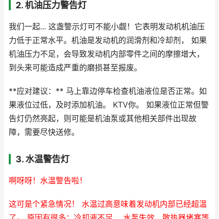
2. 机油压力警告灯
我们一起... 这盏警示灯可不能小觑！它表明发动机机油压
力低于正常水平。机油是发动机的润滑剂和冷却剂， 如果
机油压力不足，会导致发动机内部零件之间的摩擦增大，
到头来可能造成严重的磨损甚至报废。
**应对建议：** 马上靠边停车检查机油液位是否正常。如
果液位过低，及时添加机油。 KTV你。 如果液位正常但警
告灯仍然亮起，则可能是机油泵或其他相关部件出现故
障，需要尽快送修。
3. 水温警告灯
啊呀呀！
水温警告
啦！
这可是个紧急情况！
水温过高意味着发动机内部已经超温
了。
原因有很多：冷却液不足、 水泵失效、散热器堵塞等