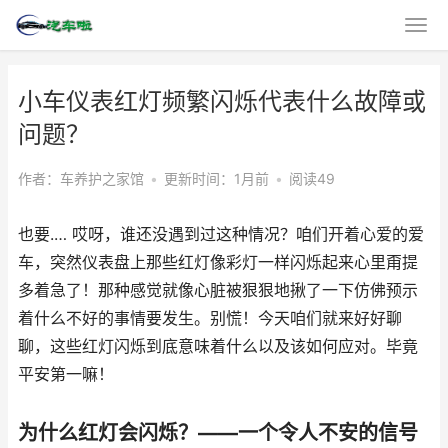
小车仪表红灯频繁闪烁代表什么故障或
问题？
作者：车养护之家馆
•
更新时间：1月前
•
阅读49
也要.… 哎呀，谁还没遇到过这种情况？咱们开着心爱的爱
车，突然仪表盘上那些红灯像彩灯一样闪烁起来心里甭提
多着急了！那种感觉就像心脏被狠狠地揪了一下仿佛预示
着什么不好的事情要发生。别慌！今天咱们就来好好聊
聊，这些红灯闪烁到底意味着什么以及该如何应对。毕竟
平安第一嘛！
为什么红灯会闪烁？——一个令人不安的信号