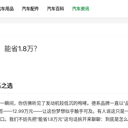
汽车用品
汽车配件
汽车百科
汽车资讯
，能省1.8万？
系之选
一瞬间，你仿佛听见了发动机较低沉的咆哮。德系品牌一直以“
签——12.99万元——让这份梦想似乎触手可及。有人说这只是
。我们不妨先把“能省1.8万元”这句话拆开来聊聊：到底是怎