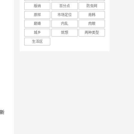
版纳
百分点
防虫网
原样
市场定位
南韩
巅峰
内乱
肉眼
城乡
就想
两种类型
生活区
实
新