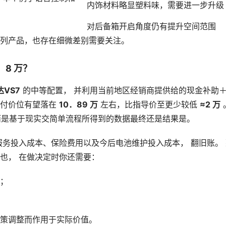
内饰材料略显塑料味，需要进一步升级
对后备箱开启角度仍有提升空间范围
列产品，也存在细微差别需要关注。
8 万？
达VS7
的中等配置， 并利用当前地区经销商提供给的现金补助
支付价位有望落在
10．89 万
左右，比指导价至更少较低
≈2 万
，而是基于现实交简单流程所得到的数据最终还是结果是。
服务投入成本、保险费用以及今后电池维护投入成本， 翻旧账。 
也， 在做决定时你还需要：
；
策调整而作用于实际价值。