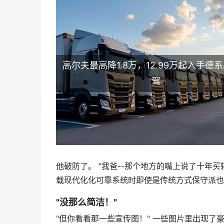
高尔夫最高降1.8万，12.99万起入手德
驾
他破防了。 "我爸--那个地方的嘴上说了十年买
载现代化化可靠系统时即使是传统方式保守派也
"没那么简洁！"
"但你看看那一些宣传图！" 一些图片里出现