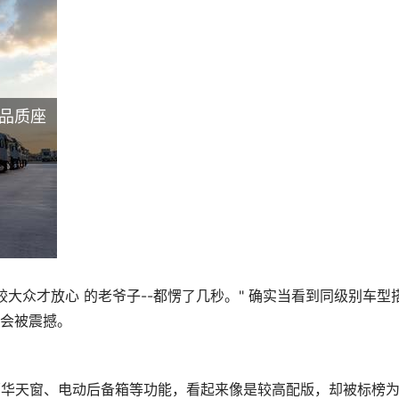
系品质座
较大众才放心 的老爷子--都愣了几秒。" 确实当看到同级别车型
会被震撼。
了豪华天窗、电动后备箱等功能，看起来像是较高配版，却被标榜