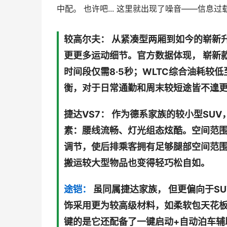
中配。 也许吧... 这里就出现了噪音——信
较高尔夫： 从紧凑型两厢到如今的崭新
更更多运动细节。官方数据体现， 崭新款搭载
时间段仅需8·5秒；WLTC综合油耗较低
衡，对于日常通勤和周末较短途皆不遑
捷达VS7： 作为德系家族的较小型SU
素：腰线流畅、灯光组态炫酷。空间范围
调节，使后排乘客拥有足够腿部空间范
搬运较大型物品也变得轻巧松自如。
途铠：
虽同属捷达家族， 但更偏向于S
饰采用更为较高级材料，如柔软包天花
键的是它还配备了一键启动+自动泊车辅