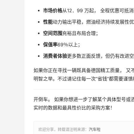
市场价格
从12．99 万起， 全程优惠可抵
性能
动力输出平稳，燃油经济持续发展性优
空间范围
充裕且布局合理；
保值率
69％以上；
消费者体验
更多数正面反馈，但仍有改进空
如果你正在寻找一辆既具备德国精工质量， 又
明智之举。不过请记住每一次“省钱”都需要谨
开倒车。 如果你想进一步了解某个具体型号或
实时的数据和最具性价比的采购方案！
欢迎分享，转载请注明来源：
汽车啦