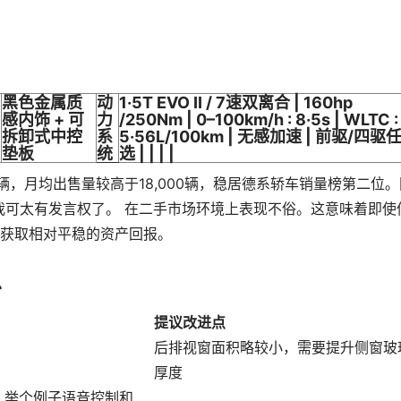
？
黑色金属质
动
1·5T EVO II / 7速双离合 | 160hp
感内饰 + 可
力
/250Nm | 0–100km/h : 8·5s | WLTC :
拆卸式中控
系
5·56L/100km | 无感加速 | 前驱/四驱
垫板
统
选 | | | |
万辆，月均出售量较高于18,000辆，稳居德系轿车销量榜第二位。
儿我可太有发言权了。 在二手市场环境上表现不俗。这意味着即使
获取相对平稳的资产回报。
总
提议改进点
后排视窗面积略较小，需要提升侧窗玻
厚度
，举个例子语音控制和