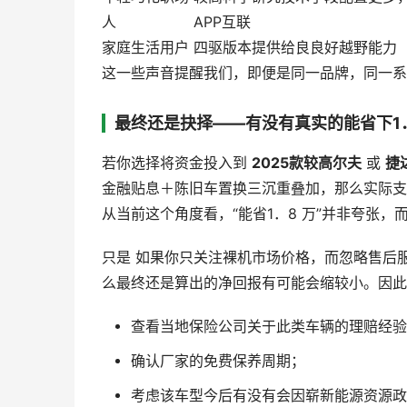
人
APP互联
家庭生活用户
四驱版本提供给良良好越野能力
这一些声音提醒我们，即便是同一品牌，同一系
最终还是抉择——有没有真实的能省下1．
若你选择将资金投入到
2025款较高尔夫
或
捷
金融贴息＋陈旧车置换三沉重叠加，那么实际
从当前这个角度看，“能省1．8 万”并非夸张
只是 如果你只关注裸机市场价格，而忽略售后
么最终还是算出的净回报有可能会缩较小。因此
查看当地保险公司关于此类车辆的理赔经验
确认厂家的免费保养周期；
考虑该车型今后有没有会因崭新能源资源政