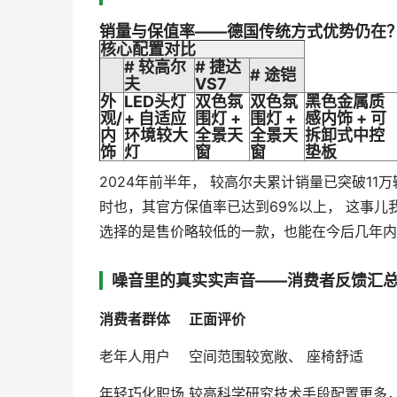
销量与保值率——德国传统方式优势仍在
核心配置对比
# 较高尔
# 捷达
# 途铠
夫
VS7
外
LED头灯
双色氛
双色氛
黑色金属质
观/
+ 自适应
围灯 +
围灯 +
感内饰 + 可
内
环境较大
全景天
全景天
拆卸式中控
饰
灯
窗
窗
垫板
2024年前半年， 较高尔夫累计销量已突破11
时也，其官方保值率已达到69%以上， 这事
选择的是售价略较低的一款，也能在今后几年内
噪音里的真实实声音——消费者反馈汇
消费者群体
正面评价
老年人用户
空间范围较宽敞、 座椅舒适
年轻巧化职场
较高科学研究技术手段配置更多