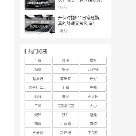
能省下多少维修费？
1月前
开保时捷911日常通勤，
开保时捷911日常通勤，真
真的舒适又拉风吗？
的舒适又拉风吗？
1月前
热门标签
月度
过冷
横杆
隐情
锅子
几秒钟
超声波
拿出来
开好
这是什么原因
上看
鱼鳍
暗线
脚底
小太阳
二师
混加吗混加
大忌
规律
铁片
港元
幅度
走弯路
首歌
五分钟
新世纪
中英街