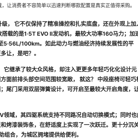
息过载，让消费者不容简单以迅速判断哪款配置是真实正值得采购。
升级， 它不仅保持了精准操控和扎实底盘，还在外观上加
的是1·5T EVO II发动机，最较大功率160马力；加
至5·56L/100km。如此动力与燃油经济持续发展性的平
更多让，是吧？。
V， 它继承了较大众风格，却注入更更多年轻巧化化设计元
方面前排头部空间范围较宽敞， 就这？ 中段座椅可轻巧
围；尾门采用双层弹簧设计，可开启至最较大开启角度，
UV领域，其四驱系统支持不同路况自动切换模式；同时也
板和烤漆装饰条，在舒适度上实现了一次跃迁。更十分沉
助组合，为城区拥堵提供给便利。