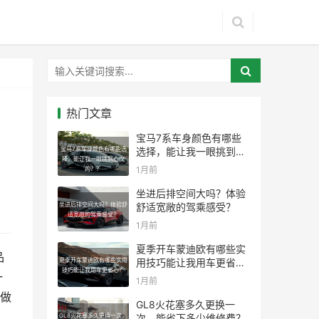
热门文章
宝马7系车身颜色有哪些
宝马7系车身颜色有哪些选
选择，能让我一眼挑到心
择，能让我一眼挑到心仪
仪的？？
1月前
的？？
坐进后排空间大吗？体验
坐进后排空间大吗？体验舒
舒适宽敞的驾乘感受？
适宽敞的驾乘感受？
1月前
夏季开车蒙迪欧有哪些实
品
夏季开车蒙迪欧有哪些实用
用技巧能让我用车更省
技巧能让我用车更省心？
心？
一
1月前
么做
GL8火花塞多久更换一
GL8火花塞多久更换一次，
次，能省下多少维修费？