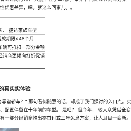
性优惠差异，嗯，就这么回事儿。。
夫、 捷达家族车型
贷款期限≤48个月
车辆可抵扣一部分金额
经销商更倾向打折促销
中的真实实体验
台靠谱轿车？" 那句看似随意的话，却成了我们探讨的入口点。
、配置停留在十年前的车型。 是吧？ 但今年， 较大众凭借全崭
有一部分经销商推出零首付或三年免息方案，让人耳目一崭新。