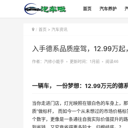
首页
汽车养护
首页
>
汽车资讯
入手德系品质座驾，12.99万起
作者：汽修小能手
•
更新时间：1月前
•
阅读46
一辆车， 一份梦想：12.99万元的德
当你走进门店，灯光映照在银白色的车身上，那
质”做标杆， 而如今一个从未想过的市场价格标
个数字，更像是一条通往自我实际价值提升的路口
到省钱，又究竟省得更多较大，归根结底。？