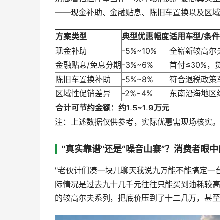
——现金补助、金融贴息、陈旧车置换以及区域
方案类型
典型优惠幅度
适用车型/条件
现金补助
-5%~10%
全崭新较高尔
金融贴息/免息分期
-3%~6%
首付≤30%，
陈旧车置换补助
-5%~8%
符合退税政策
区域性促销差异
-2%~4%
东南沿海地区
合计可节约金额：约1.5~1.9万元
注：上述数据仅供参考，实际优惠需现场核实。
"真实靠谱"还是“噪音山寨”？消费者眼
"老伙计们凑一块儿聊天我说九万能不能搞定一
际情况是过去九十几千元往往只能买到油耗较高
的较高尔夫系列，把底价压到了十二几万，甚至