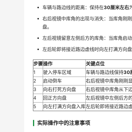
车辆与路边线的距离：保持在
30厘米左右
右后视镜中库角的出现与消失：当库角刚刚
盘。
左后视镜留意左侧后方的库角：当库角启动
左后轮即将接近路边虚线时向左打满方向盘
步骤
操作
关键点位
1
驶入停车区域
车辆与路边线保持
30
2
启动倒车
右后视镜中库角刚刚
3
向右打死方向盘
右后视镜中库角从下
4
回正方向盘
左后视镜中左侧后方
5
向左打满方向盘入库
左后轮即将接近路边
实际操作中的注意事项