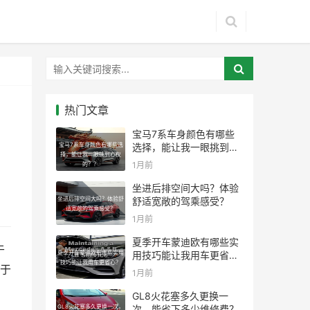
热门文章
宝马7系车身颜色有哪些
宝马7系车身颜色有哪些选
选择，能让我一眼挑到心
择，能让我一眼挑到心仪
仪的？？
1月前
的？？
坐进后排空间大吗？体验
坐进后排空间大吗？体验舒
舒适宽敞的驾乘感受？
适宽敞的驾乘感受？
1月前
夏季开车蒙迪欧有哪些实
于
夏季开车蒙迪欧有哪些实用
用技巧能让我用车更省
技巧能让我用车更省心？
心？
于
1月前
GL8火花塞多久更换一
GL8火花塞多久更换一次，
次，能省下多少维修费？