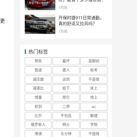
能省下多少维修费？
1月前
开保时捷911日常通勤，
更
开保时捷911日常通勤，真
真的舒适又拉风吗？
的舒适又拉风吗？
1月前
热门标签
预告
最坏
是脚刹
管道
聋人
桩考
减压器
运到
不是很
减速比
拍下
床上
增量
用它
地上
抓到
二师
ac
比尔
不包括
解理
俄罗斯人
明火
学院
港澳
五分钟
不值钱