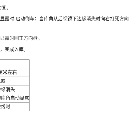
为宜。
显露时 启动倒车；当库角从后视镜下边缘消失时向右打死方向
显露时回正方向盘。
，完成入库。
厘米左右
显露
边缘消失
的库角启动显露
虚线时