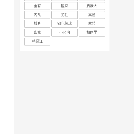
全有
区块
启辰大
内乱
范性
高管
城乡
钢化玻璃
就想
畜禽
小区内
胡同里
鸭绿江