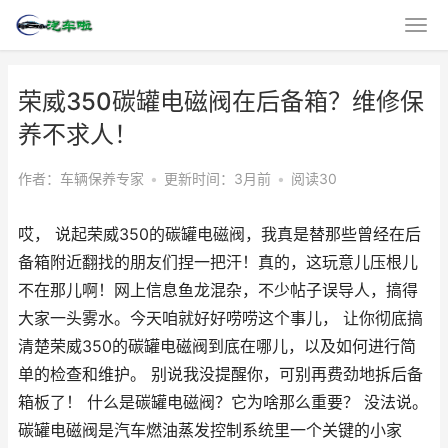
荣威350碳罐电磁阀在后备箱？维修保
养不求人！
作者：车辆保养专家
•
更新时间：3月前
•
阅读30
哎， 说起荣威350的碳罐电磁阀，我真是替那些曾经在后
备箱附近翻找的朋友们捏一把汗！真的，这玩意儿压根儿
不在那儿啊！网上信息鱼龙混杂，不少帖子误导人，搞得
大家一头雾水。今天咱就好好唠唠这个事儿， 让你彻底搞
清楚荣威350的碳罐电磁阀到底在哪儿，以及如何进行简
单的检查和维护。 别说我没提醒你，可别再费劲地拆后备
箱板了！ 什么是碳罐电磁阀？它为啥那么重要？ 没法说。
碳罐电磁阀是汽车燃油蒸发控制系统里一个关键的小家