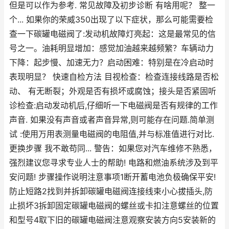
但是可以作为参考. 常见故障及初步诊断 有啥用呢？ 整一
个... 如果你的荣威350出现了以下症状，那么可能需要检
查一下碳罐电磁阀了:发动机故障灯亮起：这是最常见的信
号之一。油耗明显增加：感觉加油越来越频繁？车辆动力
下降：起步慢、加速无力？启动困难：特别是在冷启动时
表现明显？ 快速自检方法 目视检查：检查连接线路是否松
动、 有无断裂；外观是否有损坏或腐蚀；接头是否紧固听
诊检查:启动发动机后,仔细听一下电磁阀是否有规律的工作
声音. 如果没有声音或者声音异常,则可能存在问题.简单测
试 :使用万用表测量电磁阀的电阻值,并与标准值进行对比.
更换步骤 我不敢苟同... 警告：如果您对汽车维修不熟悉，
强烈建议您寻求专业人士的帮助! 电路和燃油系统涉及到平
安问题! 步骤操作说明注意事项1断开蓄电池负极确保平安!
防止短路2找到并拆卸碳罐电磁阀连接线束小心拔插头,防
止损坏3拆卸固定碳罐电磁阀的螺丝或卡扣注意螺丝的位置
和型号4取下旧的碳罐电磁阀注意观察安装方向5安装新的