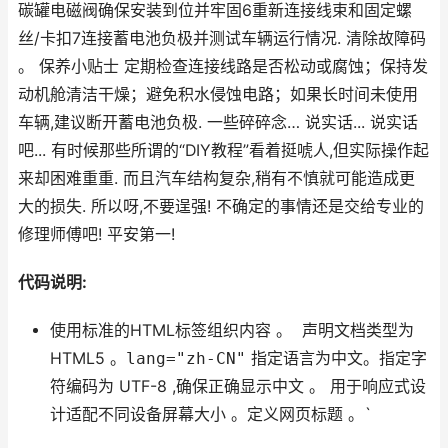
碳罐电磁阀确保安装到位并牢固6重新连接线束和固定螺
丝/卡扣7连接蓄电池负极并测试车辆运行情况. 清除故障码
。 保养小贴士 定期检查连接线路是否松动或腐蚀；保持发
动机舱清洁干燥；避免积水侵蚀电路；如果长时间未使用
车辆,建议断开蓄电池负极. 一些碎碎念… 说实话... 说实话
吧... 有时候那些所谓的“DIY教程”看着挺唬人,但实际操作起
来却困难重重. 而且汽车结构复杂,稍有不慎就可能造成更
大的损失. 所以呀,不要逞强! 不确定的事情还是交给专业的
修理师傅吧! 平安第一!
代码说明:
使用标准的HTML标签组织内容 。
声明文档类型为
HTML5 。
lang="zh-CN"
指定语言为中文。
指定字
符编码为 UTF-8 ,确保正确显示中文 。
用于响应式设
计适配不同设备屏幕大小 。
定义网页标题 。`