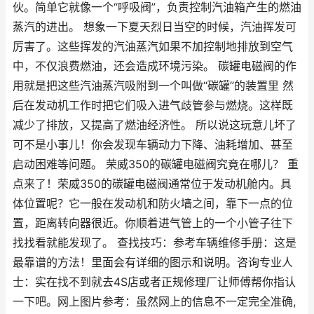
伙。简单它就像一个“呼吸阀”，负责控制汽油箱产生的燃油
蒸汽的进出。 想象一下夏天烈日当空的时候，汽油挥发可
厉害了。这些挥发的汽油蒸汽如果不加控制地排放到空气
中，不仅浪费燃油，还会造成环境污染。 碳罐电磁阀的作
用就是把这些汽油蒸汽吸附到一个叫做“碳罐”的装置里 然
后在发动机工作时把它们吸入进气歧管参与燃烧。这样既
减少了排放，又提高了燃油经济性。 所以说这玩意儿坏了
可不是小事儿！你会发现车辆动力下降、油耗增加、甚至
启动困难等问题。 荣威350的碳罐电磁阀究竟在哪儿？ 重
点来了！荣威350的碳罐电磁阀通常位于发动机舱内。具
体位置呢？它一般在发动机和防火墙之间，靠下一点的位
置，距离转向器很近。你顺着进气管上的一个小管子往下
找找看就能发现了。 查找技巧：参考车辆维修手册：这是
最靠谱的方法！里面会有详细的图示和说明。咨询专业人
士：实在找不到就去4S店或者正规修理厂让师傅帮你指认
一下吧。网上图片参考：虽然网上的信息不一定完全准确,