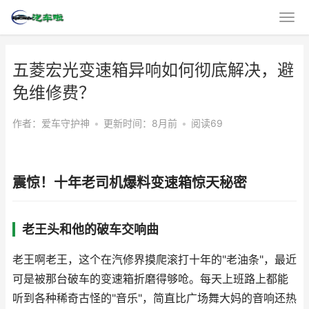
五菱宏光变速箱异响如何彻底解决，避
免维修费？
作者：爱车守护神
•
更新时间：8月前
•
阅读69
震惊！十年老司机爆料变速箱惊天秘密
老王头和他的破车交响曲
老王啊老王，这个在汽修界摸爬滚打十年的"老油条"，最近
可是被那台破车的变速箱折磨得够呛。每天上班路上都能
听到各种稀奇古怪的"音乐"，简直比广场舞大妈的音响还热