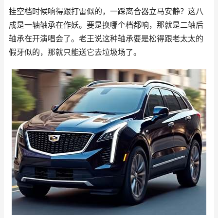
挂空档时候响得跟打雷似的，一踩离合器立马安静？这八
成是一轴轴承在作妖。要是换哪个档都响，那就是二轴后
轴承在开演唱会了。老王说这种轴承要是松得跟老太太的
假牙似的，那就只能送它去垃圾场了。