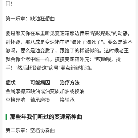
闹！
第一乐章：缺油狂想曲
要是哪天你在车里听见变速箱那边传来"咯吱咯吱"的动静，
别怀疑，那八成是变速箱在唱"渴死了渴死了"。要么是油不
够喝，要么是油变质了，跟馊了的稀饭似的。这时候老王
就会像个老中医一样，摸摸变速箱外壳："哎呦喂，烫
手！"然后赶紧给这"病号"灌点新鲜机油。
症状
可能病因
治疗方法
金属摩擦声
缺油或油变质
加油或换油
空档异响
轴承磨损
换轴承
那些年我们听过的变速箱神曲
第二乐章：空档协奏曲