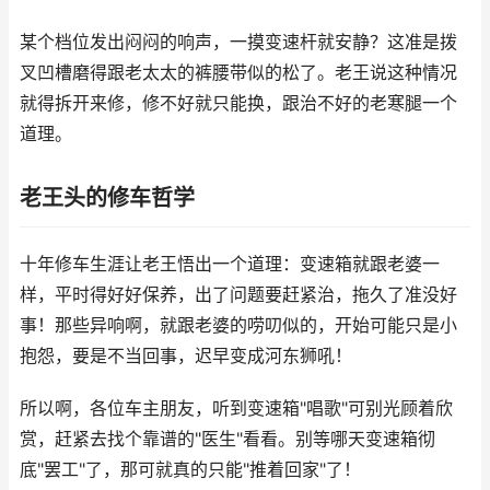
某个档位发出闷闷的响声，一摸变速杆就安静？这准是拨
叉凹槽磨得跟老太太的裤腰带似的松了。老王说这种情况
就得拆开来修，修不好就只能换，跟治不好的老寒腿一个
道理。
老王头的修车哲学
十年修车生涯让老王悟出一个道理：变速箱就跟老婆一
样，平时得好好保养，出了问题要赶紧治，拖久了准没好
事！那些异响啊，就跟老婆的唠叨似的，开始可能只是小
抱怨，要是不当回事，迟早变成河东狮吼！
所以啊，各位车主朋友，听到变速箱"唱歌"可别光顾着欣
赏，赶紧去找个靠谱的"医生"看看。别等哪天变速箱彻
底"罢工"了，那可就真的只能"推着回家"了！