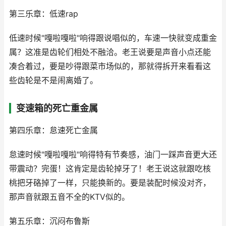
第三乐章：低速rap
低速时候"嘎啦嘎啦"响得跟说唱似的，车速一快就变成重金
属？这准是齿轮们相处不融洽。老王说要是声音小点还能
凑合着过，要是吵得跟菜市场似的，那就得拆开来看看这
些齿轮是不是闹离婚了。
变速箱的死亡重金属
第四乐章：怠速死亡金属
怠速时候"嘎啦嘎啦"响得特有节奏感，油门一踩声音更大还
带震动？完蛋！这肯定是齿轮掉牙了！老王说这就跟吃核
桃把牙硌掉了一样，只能换新的。要是装配时候没对齐，
那声音就跟五音不全的KTV似的。
第五乐章：沉闷布鲁斯