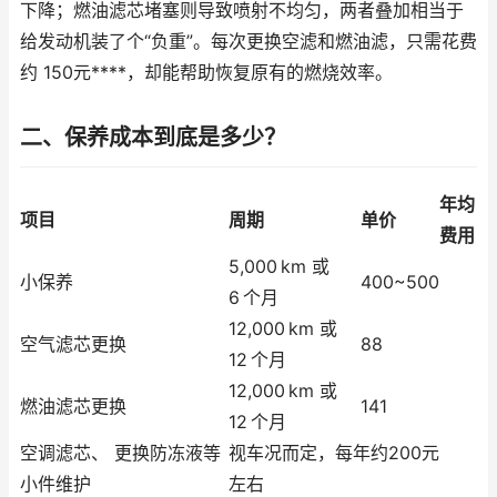
下降；燃油滤芯堵塞则导致喷射不均匀，两者叠加相当于
给发动机装了个“负重”。每次更换空滤和燃油滤，只需花费
约 150元****，却能帮助恢复原有的燃烧效率。
二、保养成本到底是多少？
年均
项目
周期
单价
费用
5,000 km 或
小保养
400~500
6 个月
12,000 km 或
空气滤芯更换
88
12 个月
12,000 km 或
燃油滤芯更换
141
12 个月
空调滤芯、 更换防冻液等
视车况而定，每年约200元
小件维护
左右