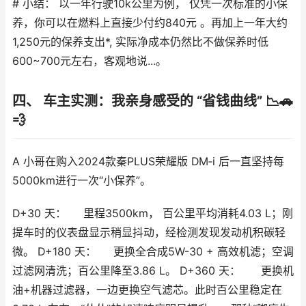
# 小结： 以一年行驶10k公里为例， 仅凭一次标准的小保
养，你可以在燃料上直接少付约840元 。再加上一年大约
1,250元的保养支出*, 实际净成本仍然比不做保养时低
600~700元左右，客观地说...。
四、 车主实测：我亲身感受的 “省钱曲线” 📉🚗
💨
A 小哥在购入2024款秦PLUS荣耀版 DM‑i 后一直坚持每
5000km进行一次“小保养”。
D+30 天： 里程3500km， 百公里平均消耗4.03 L；刚
提车时的仪表盘显示稍显抖动，经检测发现发动机积碳轻
微。 D+180 天： 更换全合成5W-30 + 高效机滤；空调
过滤网清洗；百公里降至3.86 L。 D+360 天： 更换机
油+机器过滤器，一边更换空气滤芯。此时百公里稳定在