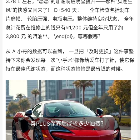
3.78 L 左右，“怂怂”的加速响应明显提升——那种“脚底生
风”的快感又回来了！ D+540 天： 全车检查包括刹车
片磨损、 轮胎压强、电瓶电压。整体维持良好状态， 全年
总计花费在维修上的钱只有≈1,200 元但全年只用了约
3,800 元 的汽油**。 \end{ol}，尊嘟假嘟？
从 A 小哥的数据可以看到， 一旦把「及时更换」这件事坚
持下来你会发现每一次“小手术”都像给爱车打了针，使它保
持在最佳代谢状态，而这种状态恰恰是最省钱的时候。
秦PLUS保养后能省多少油费？