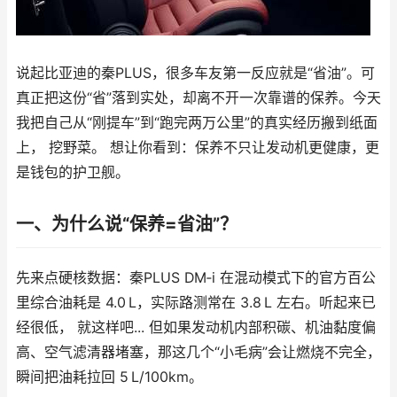
说起比亚迪的秦PLUS，很多车友第一反应就是“省油”。可
真正把这份“省”落到实处，却离不开一次靠谱的保养。今天
我把自己从“刚提车”到“跑完两万公里”的真实经历搬到纸面
上， 挖野菜。 想让你看到：保养不只让发动机更健康，更
是钱包的护卫舰。
一、为什么说“保养=省油”？
先来点硬核数据：秦PLUS DM‑i 在混动模式下的官方百公
里综合油耗是 4.0 L，实际路测常在 3.8 L 左右。听起来已
经很低， 就这样吧... 但如果发动机内部积碳、机油黏度偏
高、空气滤清器堵塞，那这几个“小毛病”会让燃烧不完全，
瞬间把油耗拉回 5 L/100km。