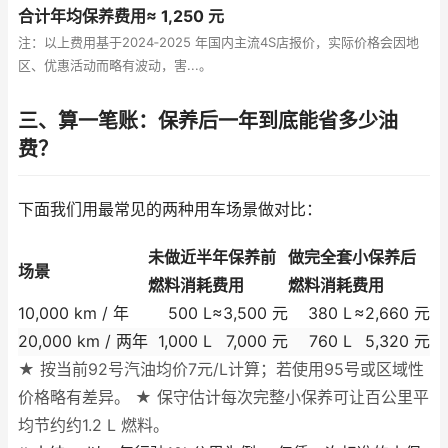
合计年均保养费用≈ 1,250 元
注：以上费用基于2024‑2025 年国内主流4S店报价，实际价格会因地
区、优惠活动而略有波动，害...。
三、算一笔账：保养后一年到底能省多少油
费？
下面我们用最常见的两种用车场景做对比：
未做近半年保养前
做完全套小保养后
场景
燃料消耗
费用
燃料消耗
费用
10,000 km / 年
500 L
≈3,500 元
380 L
≈2,660 元
20,000 km / 两年
1,000 L
7,000 元
760 L
5,320 元
★ 按当前92号汽油均价7元/L计算；若使用95号或区域性
价格略有差异。 ★ 保守估计每次完整小保养可让百公里平
均节约约1.2 L 燃料。