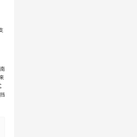
。
支
指南
来
式
挡