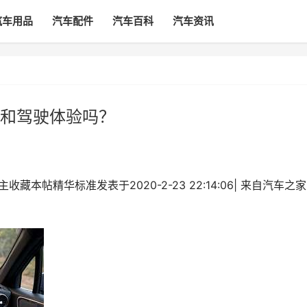
汽车用品
汽车配件
汽车百科
汽车资讯
和驾驶体验吗？
本帖精华标准发表于2020-2-23 22:14:06| 来自汽车之家