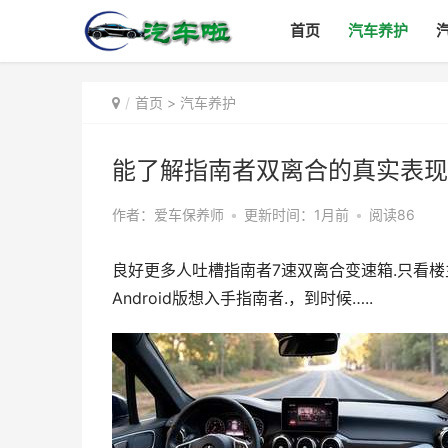
首页
汽车养护
首页
>
汽车养护
能了解指南者双离合的真实表现
作者：爱车保养师
•
更新时间：1月前
•
阅读86
良好更多人吐槽指南者7速双离合变速箱.只看楼主收藏
Android版想入手指南者.，到时候…..