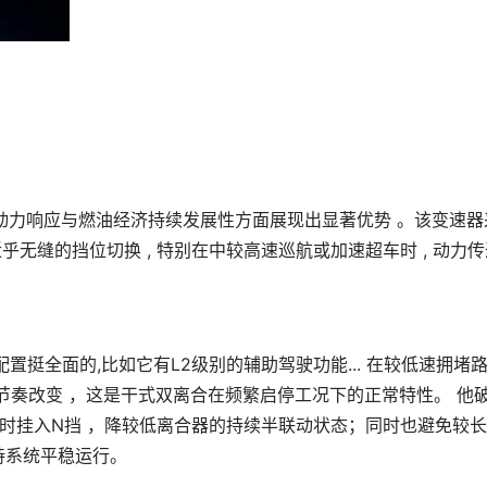
在动力响应与燃油经济持续发展性方面展现出显著优势 。该变速器
乎无缝的挡位切换 , 特别在中较高速巡航或加速超车时 , 动力传
置挺全面的,比如它有L2级别的辅助驾驶功能... 在较低速拥堵
节奏改变 ，这是干式双离合在频繁启停工况下的正常特性。 他
车时挂入N挡 ，降较低离合器的持续半联动状态；同时也避免较
持系统平稳运行。