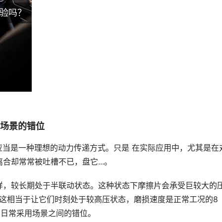
验吗？
实场景的错位
应当是一种理想的动力传递方式。只是 在实际应用中，尤其是在
离合却常常被吐槽不已，盘它...。
员一样，较长期处于半联动状态。这种状态下摩擦片会承受巨较大的
！这相当于让它们时刻处于较高压状态，磨损速度是正常工况的8
与日常采用场景之间的错位。