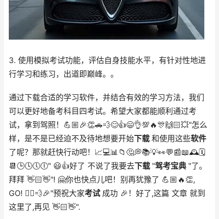
3. 使用模拟考试功能，评估自身技能水平，有针对性地进
行学习和练习，出道即巅峰。。
通过下载合适的学习软件，并结合有效的学习方法，我们
可以更好地备考科目四考试。希望大家都能顺利通过考
试，拿到驾照！💪🏼🎉👏🚗💨😊👍😄👌💯🔥🎊🙌🏻💥"怎么
样，是不是已经迫不及待地想要开始
下载
和使用这些
软件
了呢？那就赶快行动吧！📈💻📊📁🤔💭📚💡👀💬📰📖🕰️🗓️
📆🕒️🕓️🕔️🕕️" 😃👍好了 不说了我要去
下载
"
驾考宝典
"了。
拜拜 👋🏻👋"! 🤗你也快点儿吧！别再犹豫了 💪🏼🔥👏,
GO! 🏃‍♂️💨🎉"预祝大家
考试
成功 🎉！好了,这篇 文章 就到
这里了,再见 👋🏻👋".